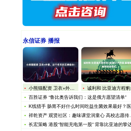
永信证券 播报
小熊猫配资 卫衣+外套，这个冬天的王牌组合！
诚利和 比亚迪方程豹钛7首推OTA升级 新增智慧物联场景模式
百胜证券 “鲁比奥告诉我们：这是俄方愿望清单”
K线猎手 肠胃不好什么时间吃益生菌效果最好？医生：别乱吃，
祥乾资产 观贤社区：趣味课堂润童心 高校志愿传知识
长宏策略 港股“智能充电第一股” 背靠比亚迪的挚达科技上市