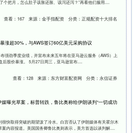
了个把月，怎么肚子该胀还胀、该泻还泻？”再看他们服用....
查看：
167
来源：
金手指配资
分类：
正规配资十大排名
e盘后暴涨超30%，与AWS签订60亿美元采购协议
ke公布强劲季度业绩，并宣布未来五年将在亚马逊云服务（AWS）上
后股价暴涨。 5月27日周三，亚马逊宣布....
查看：
128
来源：
东方财富配资网
分类：
永信证券
认伊媒曝光草案，标普转跌，鲁比奥称给伊朗谈判“一切成功
判很快取得突破的期望泼了冷水。白宫否认了伊朗媒体有关霍尔木
案内容报道。美国国务卿鲁比奥则表示，美方首选以谈判解....