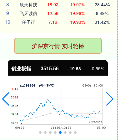
8
欣天科技
18.02
19.97%
28.44%
9
飞天诚信
12.56
19.96%
8.49%
10
任子行
7.16
19.93%
31.42%
沪深京行情 实时轮播
基金指数
7229.80
国
-1.63
-0.02%