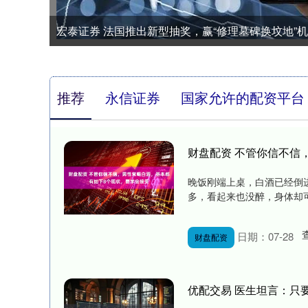
宏泰证券 法国推出新型抽奖，赢“修理墓碑换坟地”
推荐
永信证券
国家允许的配资平台
财盘配资 不管你信不信
晚饭刚端上桌，白酒已经倒
多，看起来也没醉，身体却可
日期：07-28
财盘配资
优配交易 医生坦言：只