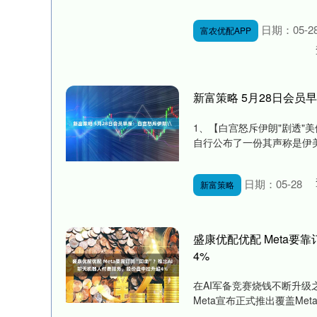
日期：05-2
富农优配APP
新富策略 5月28日会员
1、【白宫怒斥伊朗"剧透"
自行公布了一份其声称是伊美双
日期：05-28
新富策略
盛康优配优配 Meta要
4%
在AI军备竞赛烧钱不断升级之
Meta宣布正式推出覆盖Meta AI