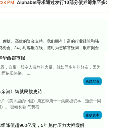
:28 PM
Alphabet寻求通过发行10部分债券筹集至多250亿美元
知情人
全、便捷、高效的资金支持。我们拥有丰富的行业经验和强
机会。24小时客服在线，随时为您解答疑问，股市掘金
6年华西都市报
的飘香，自带一股令人沉静的力量。就如同多年的好友，因为
依旧热络。 ....
长红配资
母亲河》铸就民族史诗
录片《美术里的中国》第五季第十一集豪极资本，邀您一同
 巨幅长卷 气势磅....
豪极资本
组降债超900亿元，5年兑付压力大幅缓解