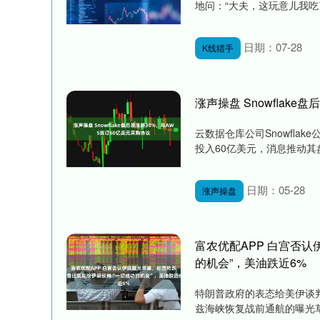
地问：“大夫，这玩意儿我吃
日期：07-28
K线猎手
涨声操盘 Snowflak
云数据仓库公司Snowfla
投入60亿美元，消息推动其盘
日期：05-28
涨声操盘
富农优配APP 白宫否
的机会”，美油跌近6%
特朗普政府的表态给美伊谈
兹海峡恢复战前通航的曝光草