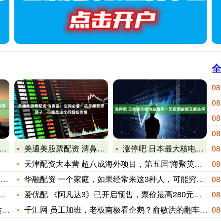
08
08
08
08
美通美股票配资 清鼻堂：宝妈必看！孩子频繁揉鼻子，可能是这个
涨停吧 日本最大核电站重启一天后因故障又被关停
08
天津配资大本营 超八成海外项目，第五届“海聚英才”全球创新创
08
牢
华融配资 一个家庭，如果经常来这3种人，可能穷气会增加，多半
08
爱优配 《阿凡达3》已开启预售，票价最高280元；《鬼灭之刃
08
收
千汇网 员工加班，老板南极看企鹅？俞敏洪的翻车，真不冤
08