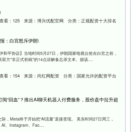
8
查看：
125
来源：
博兴优配官网
分类：
正规配资十大排名
早报：白宫怒斥伊朗\
美伊和平协议】当地时间5月27日，伊朗国家电视台抢在白宫之前，
方"非正式初稿"的14点谅解备忘录文本。据该....
查看：
154
来源：
尚红网配资
分类：
国家允许的配资平台
靠订阅“回血”？推出AI聊天机器人付费服务，股价盘中拉升超
际，Meta终于开始把“AI流量”直接变现。 美东时间27日周三，
、Instagram、Fac....