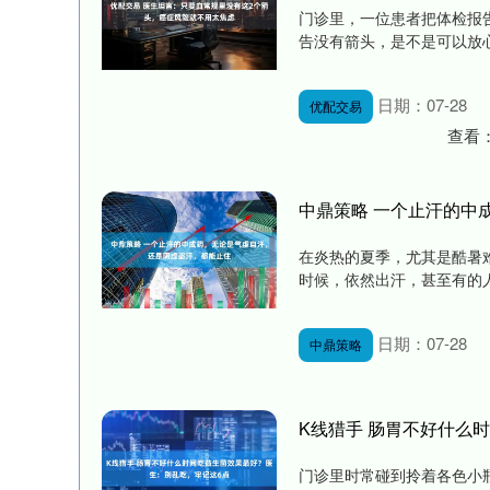
门诊里，一位患者把体检报
告没有箭头，是不是可以放心
日期：07-28
优配交易
查看
中鼎策略 一个止汗的中
北证50
1122.88
85
-0.15%
3.42
0.30
在炎热的夏季，尤其是酷暑
时候，依然出汗，甚至有的人
日期：07-28
中鼎策略
K线猎手 肠胃不好什么
门诊里时常碰到拎着各色小