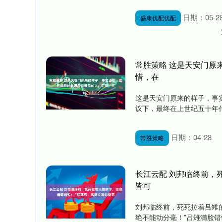
日期：05-2
盛康优配优配
常胜策略 这是天安门原
惜，在
这是天安门原来的样子，事
议下，最终在上世纪五十年代，
日期：04-28
常胜策略
长江云配 刘邦临终前，
皆可
刘邦临终前，死死拉着吕雉
绝不能动分毫！”吕雉满脸错