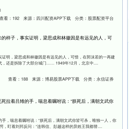
8
查看：
192
来源：
四川配资APP下载
分类：
股票配资平台
来的样子，事实证明，梁思成和林徽因是有远见的人，可
实证明，梁思成和林徽因是有远见的人，可惜，在郭沫若的一再建
还是拆除了大部分城门…… 1949年12月，北京中....
查看：
188
来源：
博易股票APP下载
分类：
永信证券
死死拉着吕雉的手，喘息着嘱咐说：“朕死后，满朝文武你
的手，喘息着嘱咐说：“朕死后，满朝文武你皆可杀，唯独一人，你
愕，盯着刘邦反问：“连韩信、彭越这样的异姓王我都替....