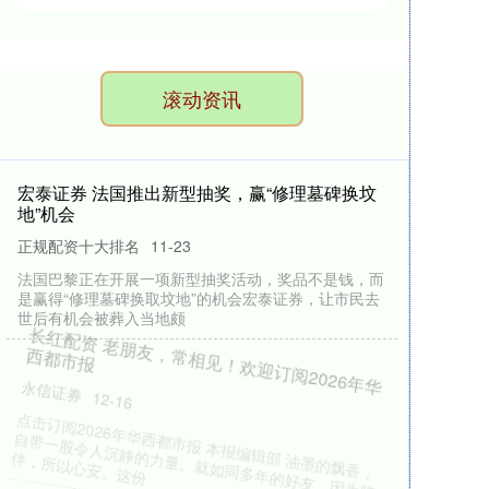
滚动资讯
宏泰证券 法国推出新型抽奖，赢“修理墓碑换坟
地”机会
正规配资十大排名
11-23
法国巴黎正在开展一项新型抽奖活动，奖品不是钱，而
是赢得“修理墓碑换取坟地”的机会宏泰证券，让市民去
世后有机会被葬入当地颇
长红配资 老朋友，常相见！欢迎订阅2026年华
西都市报
永信证券
12-16
点击订阅2026年华西都市报 本报编辑部 油墨的飘香，
自带一股令人沉静的力量。就如同多年的好友，因为陪
伴，所以心安。这份