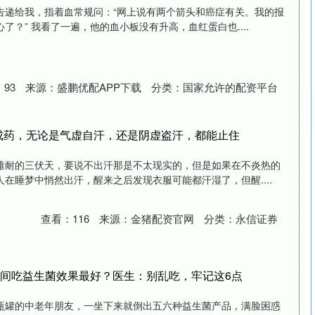
告递给我，指着血常规问：“网上说有两个箭头和癌症有关。我的报
了？” 我看了一遍，他的血小板没有升高，血红蛋白也....
：
93
来源：
盛鹏优配APP下载
分类：
国家允许的配资平台
成药，无论是气虚自汗，还是阴虚盗汗，都能止住
创业板指
3515.56
%
-19.58
-0.55%
难耐的三伏天，要说不出汗那是不太现实的，但是如果在不炎热的
在睡梦中悄然出汗，醒来之后发现衣服可能都汗湿了，但醒....
查看：
116
来源：
金猪配资官网
分类：
永信证券
时间吃益生菌效果最好？医生：别乱吃，牢记这6点
瓶罐的中老年朋友，一坐下来就倒出五六种益生菌产品，满脸困惑