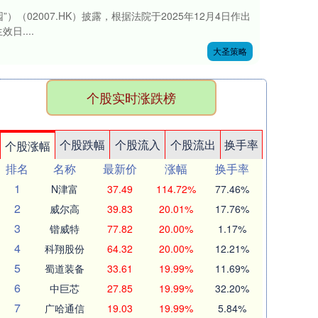
）（02007.HK）披露，根据法院于2025年12月4日作出
....
大圣策略
个股实时涨跌榜
个股跌幅
个股流入
个股流出
换手率
个股涨幅
排名
名称
最新价
涨幅
换手率
1
N津富
37.49
114.72%
77.46%
2
威尔高
39.83
20.01%
17.76%
3
锴威特
77.82
20.00%
1.17%
4
科翔股份
64.32
20.00%
12.21%
5
蜀道装备
33.61
19.99%
11.69%
6
中巨芯
27.85
19.99%
32.20%
7
广哈通信
19.03
19.99%
5.84%