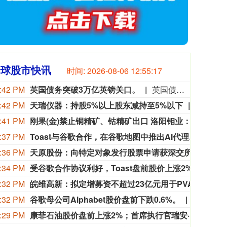
全球股市快讯
时间:
2026-08-06 12:55:19
:42 PM
英国债务突破3万亿英镑关口。
英国债务突破3万亿英镑关口。
:42 PM
天瑞仪器：持股5%以上股东减持至5%以下
天瑞仪器
:41 PM
刚果(金)禁止铜精矿、钴精矿出口 洛阳钼业：公司在当地产品为阴极铜和氢氧化钴
近日
:37 PM
Toast与谷歌合作，在谷歌地图中推出AI代理智能点餐功能
8月6
:36 PM
天原股份：向特定对象发行股票申请获深交所审核通过
天原
:34 PM
受谷歌合作协议利好，Toast盘前股价上涨2%。
受谷歌
:32 PM
皖维高新：拟定增募资不超过23亿元用于PVA树脂及光学薄膜项目
皖维
:32 PM
谷歌母公司Alphabet股价盘前下跌0.6%。
谷歌母公司
:29 PM
康菲石油股价盘前上涨2%；首席执行官瑞安·兰斯即将退休。
康菲