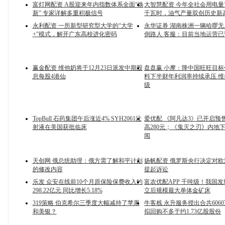
富灯网配资 A股迎来年内指数体系全面“焕
大智慧配资 今年全社会用电量
新” 专家详解多重积极信号
千瓦时，油气产量双创历史新
永利配资 一所新型研究型大学的“大学
永华证券 湖南株洲一辆哈啰
+”模式，解开广东高校进化密码
倒路人 客服：目前当地运营已
赢金配资 维他奶将于12月23日派发中期股
盘盘赢 小摩：降中国旺旺目标价
息每股4港仙
料下半财年利润率持续承压 维
级
TopBull 石药集团午后涨近4% SYH2061注
爱优配 《阿凡达3》已开启预
射液在美国获批临床
高280元；《鬼灭之刃》内地
闻
天创网 俄总统助理：俄方需了解和平计划
扬帆配资 俄罗斯央行决定对
的修改内容
提起诉讼
乐发 众安在线前10个月原保险保费收入约
富农优配APP 千吨级！我国
298.22亿元 同比增长5.18%
立后规模最大单体金矿床
319策略 伯克希尔三季度大幅减持了苹果
牛客栈 永升服务授出合共606
和美银？
拟回购不多于约1.73亿股股份