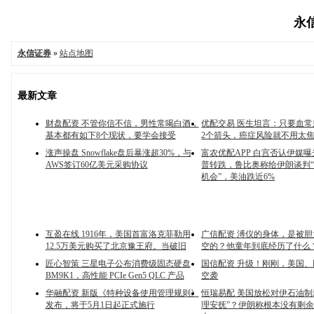
永信
永信证券
»
站点地图
最新文章
财盘配资 不管你信不信，男性常喝白酒，
优配交易 医生坦言：只要血
基本都有如下8个现状，要学会接受
2个箭头，癌症风险就不用太
涨声操盘 Snowflake盘后暴涨超30%，与
富农优配APP 白宫否认伊媒
AWS签订60亿美元采购协议
普转跌，鲁比奥称给伊朗谈判
机会”，美油跌近6%
互盈在线 1916年，美国首富洛克菲勒用
广信配资 溥仪的身体，是被
12.5万美元购买了北京豫王府。当破旧
空的？他童年到底经历了什么？
匠心智策 三星电子公布消费级固态硬盘
国信配资 升级！刚刚，美国
BM9K1，高性能 PCIe Gen5 QLC 产品
空袭
华融配资 新版《特种设备使用管理规则》
恒瑞易配 美国放松对伊石油制
发布，将于5月1日起正式施行
理安抚”？伊朗称根本没有剩