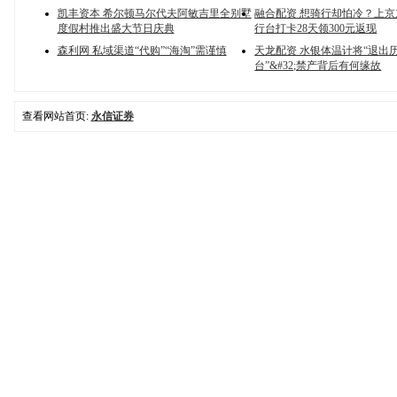
凯丰资本 希尔顿马尔代夫阿敏吉里全别墅
融合配资 想骑行却怕冷？上
度假村推出盛大节日庆典
行台打卡28天领300元返现
森利网 私域渠道“代购”“海淘”需谨慎
天龙配资 水银体温计将“退出
台”&#32;禁产背后有何缘故
查看网站首页:
永信证券