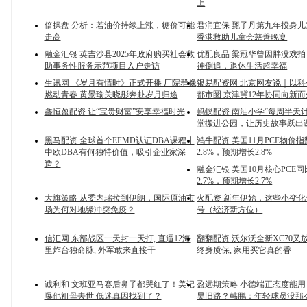
上
倍操盘 分析：若油价持续上涨，糖价可能
君润宜保 甄子丹第九年投身
走高
香港救助儿童会慈善晚宴
融金汇银 英吉沙县2025年政府购买社会救
优配良品 梁冠华曾因胖没戏
助事务性服务示范项目入户走访
神倒追，退休生活超幸福
生讯网 《岁月有情时》正式开播 厂院群像
银易配资网 北京网友说｜以
燃动青春 黄景瑜关晓彤奔赴岁月归途
都市圈 京津冀12年协同向新而
鑫恒盈配资 让“宝贵财富”安享幸福时光
蚂蚁配资 南油小学“每周半天
堂搬进公园，让历史故事跃出
黑马配资 全球首个EFMD认证DBA课程丨
鸿牛配资 美国11月PCE物价
中欧DBA有何独特价值，吸引企业家深
2.8%，预期增长2.8%
造？
融金汇银 美国10月核心PCE
2.7%，预期增长2.7%
大旗策略 从委内瑞拉到伊朗，国际原油市
火配资 新年伊始，这些小变
场为何对地缘冲突免疫？
号（经济新方位）
信汇网 东部战区一天封一天打, 直逼12海
翻翻配资 沃尔沃全新XC70又放
里炸台独命脉, 外军敢来直接干
终身质保, 家用买它真的香
诚利和 文班亚马赛后鼻子都哭红了！美记
盈远期策略 小德端正态度能用
曝他祖母去世 低迷真因找到了？
昊旧路？韩鹏：年轻球员没那