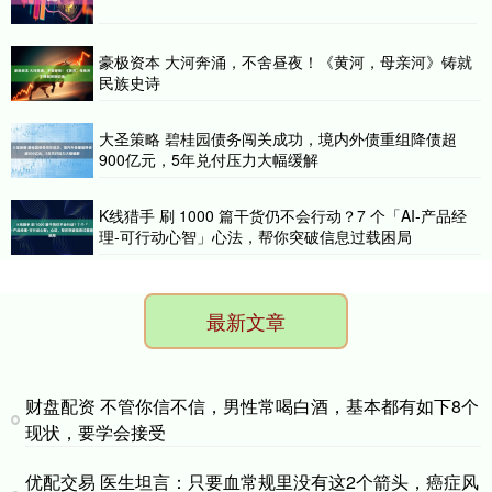
豪极资本 大河奔涌，不舍昼夜！《黄河，母亲河》铸就
民族史诗
大圣策略 碧桂园债务闯关成功，境内外债重组降债超
900亿元，5年兑付压力大幅缓解
K线猎手 刷 1000 篇干货仍不会行动？7 个「AI-产品经
理-可行动心智」心法，帮你突破信息过载困局
最新文章
财盘配资 不管你信不信，男性常喝白酒，基本都有如下8个
现状，要学会接受
优配交易 医生坦言：只要血常规里没有这2个箭头，癌症风