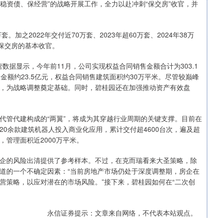
稳资债、保经营”的战略开展工作，全力以赴冲刺“保交房”收官，并
之2022年交付近70万套、2023年超60万套、2024年38万
保交房的基本收官。
数据显示，今年前11月，公司实现权益合同销售金额合计为303.1
金额约23.5亿元，权益合同销售建筑面积约30万平米。尽管较巅峰
，为战略调整奠定基础。同时，碧桂园还在加强推动资产有效盘
管代建构成的“两翼”，将成为其穿越行业周期的关键支撑。目前在
0余款建筑机器人投入商业化应用，累计交付超4600台次，遍及超
，管理面积近2000万平米。
的风险出清提供了参考样本。不过，在克而瑞看来大圣策略，除
道的一个不确定因素：“当前房地产市场仍处于深度调整期，房企在
营策略，以应对潜在的市场风险。”接下来，碧桂园如何在“二次创
永信证券提示：文章来自网络，不代表本站观点。