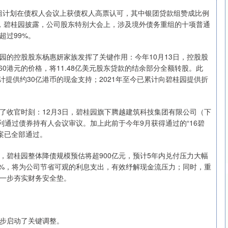
组计划在债权人会议上获债权人高票认可，其中银团贷款组赞成比例
月3日，碧桂园披露，公司股东特别大会上，涉及境外债务重组的十项普通
超过99%。
的控股股东杨惠妍家族发挥了关键作用：今年10月13日，控股股
0港元的价格，将11.48亿美元股东贷款的结余部分全额转股。此
计提供约30亿港币的现金支持；2021年至今已累计向碧桂园提供折
收官时刻：12月3日，碧桂园旗下腾越建筑科技集团有限公司（下
顺利通过债券持有人会议审议。加上此前于今年9月获得通过的“16碧
方案已全部通过。
碧桂园整体降债规模预估将超900亿元，预计5年内兑付压力大幅
5%，将为公司节省可观的利息支出，有效纾解现金流压力；同时，重
一步夯实财务安全垫。
步启动了关键调整。