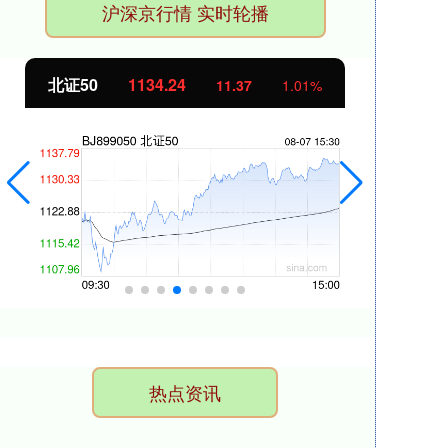
沪深京行情 实时轮播
北证50
1134.24
创
11.37
1.01%
热点资讯