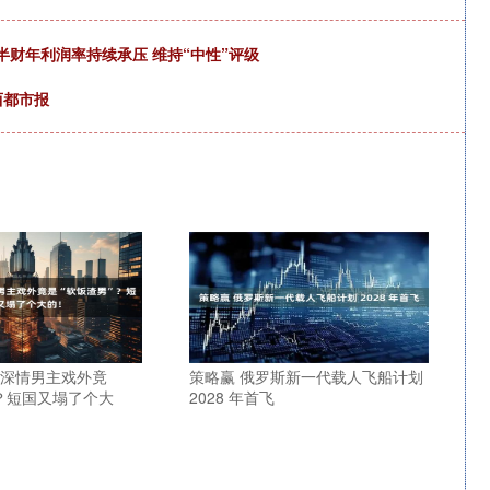
下半财年利润率持续承压 维持“中性”评级
西都市报
剧深情男主戏外竟
策略赢 俄罗斯新一代载人飞船计划
”？短国又塌了个大
2028 年首飞