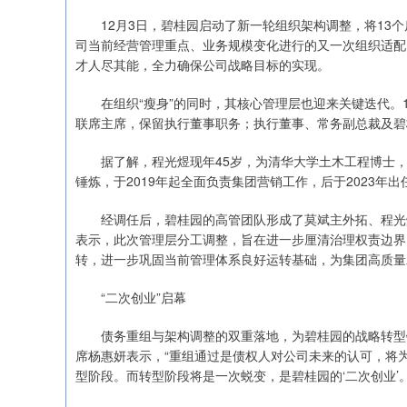
12月3日，碧桂园启动了新一轮组织架构调整，将13个
司当前经营管理重点、业务规模变化进行的又一次组织适配
才人尽其能，全力确保公司战略目标的实现。
在组织“瘦身”的同时，其核心管理层也迎来关键迭代。1
联席主席，保留执行董事职务；执行董事、常务副总裁及碧
据了解，程光煜现年45岁，为清华大学土木工程博士，2
锤炼，于2019年起全面负责集团营销工作，后于2023年出
经调任后，碧桂园的高管团队形成了莫斌主外拓、程光煜
表示，此次管理层分工调整，旨在进一步厘清治理权责边界
转，进一步巩固当前管理体系良好运转基础，为集团高质量
“二次创业”启幕
债务重组与架构调整的双重落地，为碧桂园的战略转型铺
席杨惠妍表示，“重组通过是债权人对公司未来的认可，将
型阶段。而转型阶段将是一次蜕变，是碧桂园的‘二次创业’。