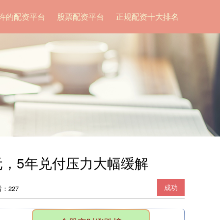
许的配资平台
股票配资平台
正规配资十大排名
元，5年兑付压力大幅缓解
成功
：227