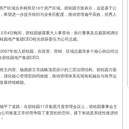
房产区域合并精简至10个房产区域。碧桂园方面表示，这是基于公
，希望进一步提升组织与业务匹配度，推动管理扁平高效，优秀人
2月4日晚间，碧桂园披露重大人事变动：执行董事及总裁莫斌调任
桂园地产集团CEO程光煜获委任为公司总裁。
007年加入碧桂园，在投资、营销、区域总裁等多个核心岗位经过
任碧桂园地产集团CEO。
主内营、杨惠妍主导战略顶层设计的三层治理结构。碧桂园方面
，强化核心管理层协同效能，推动管理体系实现有机融合与有序运
发展持续赋能。
平了道路：在碧桂园11月集团月度管理会议上，碧桂园董事会主
为公司恢复正常经营争取了更宽松的空间，接下来就是系统性推进转
”