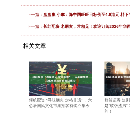
上一篇：
盘盘赢 小摩：降中国旺旺目标价至4.9港元 料
下一篇：
长红配资 老朋友，常相见！欢迎订阅2026年华
相关文章
领航配资 “寻味烟火 定格非遗” ，六
群益证券 短
必居国风文化市集拍客有奖召集令
是“软饭渣男
的！