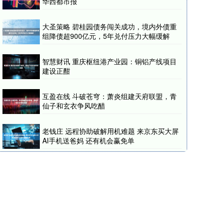
华西都市报
大圣策略 碧桂园债务闯关成功，境内外债重
组降债超900亿元，5年兑付压力大幅缓解
智慧财讯 重庆枢纽港产业园：铜铝产线项目
建设正酣
互盈在线 斗破苍穹：萧炎组建天府联盟，青
仙子和玄衣争风吃醋
老钱庄 远程协助破解用机难题 来京东买大屏
AI手机送爸妈 还有机会赢免单