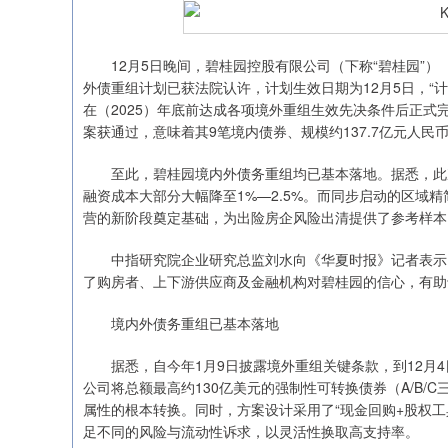
12月5日晚间，碧桂园控股有限公司（下称“碧桂园”）（02
深证成指
14311.01
.68
1.02%
200.89
1
外债重组计划已获法院认许，计划生效日期为12月5日，“
在（2025）年底前达成各项境外重组生效先决条件后正式完
案获通过，意味着其9笔境内债券、规模约137.7亿元人
至此，碧桂园境内外债务重组均已基本落地。据悉，此次
融资成本大部分大幅降至1%—2.5%。而同步启动的区域
营的新阶段奠定基础，为出险房企风险出清提供了参考样本
中指研究院企业研究总监刘水向《华夏时报》记者表示，
了购房者、上下游供应商及金融机构对碧桂园的信心，有助
境内外债务重组已基本落地
据悉，自今年1月9日披露境外重组关键条款，到12月4
公司将总额最高约130亿美元的强制性可转换债券（A/B/
属性的根本转换。同时，方案设计采用了“现金回购+股权工
足不同的风险与流动性诉求，以灵活性换取高支持率。