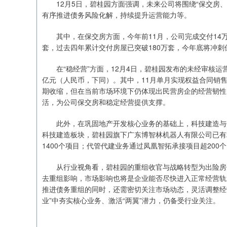
12月5日，碧桂园方面强调，未来公司将围绕“保交房、
有序推进债务风险化解，持续提升运营能力等。
其中，在保交房方面，今年前11月，公司完成交付14万套。加
套，过去四年累计交付房屋已突破180万套，今年底将冲刺
在“稳经营”方面，12月4日，碧桂园发布的未经审核运营
亿元（人民币，下同）。其中，11月单月实现权益合同销售
期收缩，但在当前市场环境下仍体现出民营房企的经营韧性
活，为公司保交房和稳定经营提供支撑。
此外，在巩固地产开发核心业务的基础上，科技建造与代
科技建造板块，碧桂园旗下广东博智林机器人有限公司已有2
1400个项目；代管代建业务通过凤凰智拓承接项目超200个
从行业视角看，碧桂园的重组收官与战略转型为出险房企
去重组影响，市场影响也将是企业能否尽快进入正常经营轨
推进债务重组的同时，还需密切关注市场动态，灵活调整经
业”中夯实核心业务、激活“两翼”潜力，仍备受行业关注。