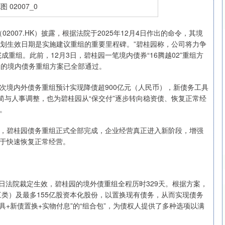
007.HK）披露，根据法院于2025年12月4日作出的命令，其境
沪深300
4694.44
.42%
43.13
0.93%
计划生效日期是实施建议重组的重要里程碑。”碧桂园称，公司将力争
成重组。此前，12月3日，碧桂园一笔境内债券“16腾越02”重组方
民币的境内债务重组方案已全部通过。
境内外债务重组预计实现降债超900亿元（人民币），新债务工具
精简与人事调整，也为碧桂园从“保交付”逐步转向稳资债、恢复正常经
。
碧桂园债务重组正式全部完成，企业经营真正进入新阶段，增强
于快速恢复正常经营。
日法院裁定生效，碧桂园的境外债重组全程历时329天。根据方案，
C三类）及最多155亿股资本化股份，以置换现有债务，从而实现债务
具+新债置换+实物付息”的“组合包”，为债权人提供了多种选项以满