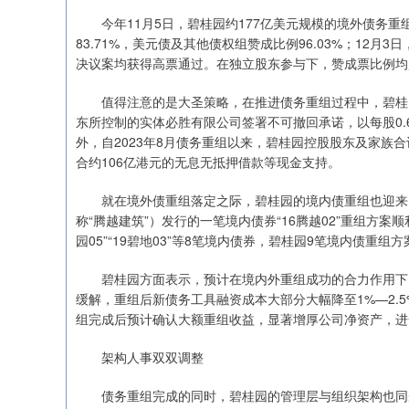
今年11月5日，碧桂园约177亿美元规模的境外债务重
83.71%，美元债及其他债权组赞成比例96.03%；12
决议案均获得高票通过。在独立股东参与下，赞成票比例均
值得注意的是大圣策略，在推进债务重组过程中，碧桂园
东所控制的实体必胜有限公司签署不可撤回承诺，以每股0.6
外，自2023年8月债务重组以来，碧桂园控股股东及家族合
合约106亿港元的无息无抵押借款等现金支持。
就在境外债重组落定之际，碧桂园的境内债重组也迎来了
称“腾越建筑”）发行的一笔境内债券“16腾越02”重组方案
园05”“19碧地03”等8笔境内债券，碧桂园9笔境内债重组
碧桂园方面表示，预计在境内外重组成功的合力作用下，
缓解，重组后新债务工具融资成本大部分大幅降至1%—2.
组完成后预计确认大额重组收益，显著增厚公司净资产，进
架构人事双双调整
债务重组完成的同时，碧桂园的管理层与组织架构也同