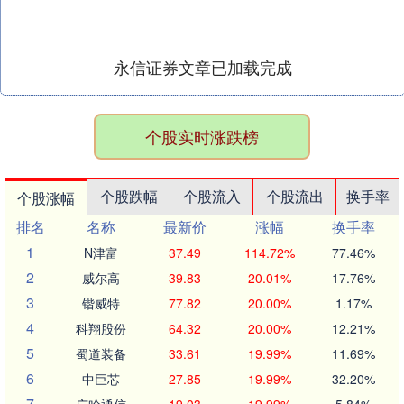
永信证券文章已加载完成
个股实时涨跌榜
个股跌幅
个股流入
个股流出
换手率
个股涨幅
排名
名称
最新价
涨幅
换手率
1
N津富
37.49
114.72%
77.46%
2
威尔高
39.83
20.01%
17.76%
3
锴威特
77.82
20.00%
1.17%
4
科翔股份
64.32
20.00%
12.21%
5
蜀道装备
33.61
19.99%
11.69%
6
中巨芯
27.85
19.99%
32.20%
7