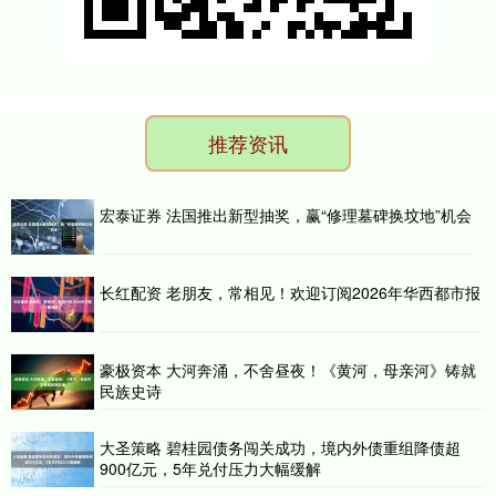
推荐资讯
宏泰证券 法国推出新型抽奖，赢“修理墓碑换坟地”机会
长红配资 老朋友，常相见！欢迎订阅2026年华西都市报
豪极资本 大河奔涌，不舍昼夜！《黄河，母亲河》铸就
民族史诗
大圣策略 碧桂园债务闯关成功，境内外债重组降债超
900亿元，5年兑付压力大幅缓解