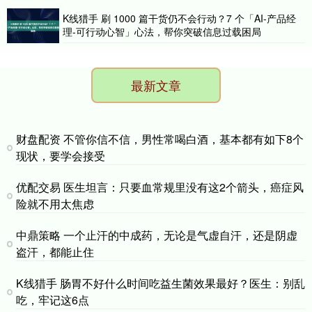
K线猎手 刷 1000 篇干货仍不会行动？7 个「AI-产品经
理-可行动心智」心法，帮你突破信息过载困局
最新文章
财盘配资 不管你信不信，男性常喝白酒，基本都有如下8个
现状，要学会接受
优配交易 医生坦言：只要血常规里没有这2个箭头，癌症风
险就不用太焦虑
中鼎策略 一个止汗的中成药，无论是气虚自汗，还是阴虚
盗汗，都能止住
K线猎手 肠胃不好什么时间吃益生菌效果最好？医生：别乱
吃，牢记这6点