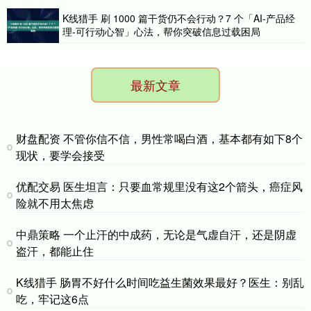
K线猎手 刷 1000 篇干货仍不会行动？7 个「AI-产品经
理-可行动心智」心法，帮你突破信息过载困局
最新文章
财盘配资 不管你信不信，男性常喝白酒，基本都有如下8个
现状，要学会接受
优配交易 医生坦言：只要血常规里没有这2个箭头，癌症风
险就不用太焦虑
中鼎策略 一个止汗的中成药，无论是气虚自汗，还是阴虚
盗汗，都能止住
K线猎手 肠胃不好什么时间吃益生菌效果最好？医生：别乱
吃，牢记这6点