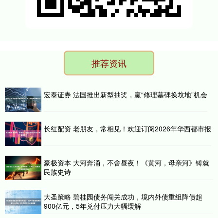
推荐资讯
宏泰证券 法国推出新型抽奖，赢“修理墓碑换坟地”机会
长红配资 老朋友，常相见！欢迎订阅2026年华西都市报
豪极资本 大河奔涌，不舍昼夜！《黄河，母亲河》铸就
民族史诗
大圣策略 碧桂园债务闯关成功，境内外债重组降债超
900亿元，5年兑付压力大幅缓解