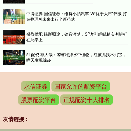
中博证券 国信证券：维持小鹏汽车-W“优于大市”评级 打
造物理AI未来出行全新范式
盛盈优配 蝶影照途，铃音渡梦，SP梦引蝴蝶精实测解析
在此奉上
51配资 非人哉：饕餮吃掉水中怪物，红孩儿找不到它，
哮天发现踪迹
永信证券
国家允许的配资平台
股票配资平台
正规配资十大排名
友情链接：