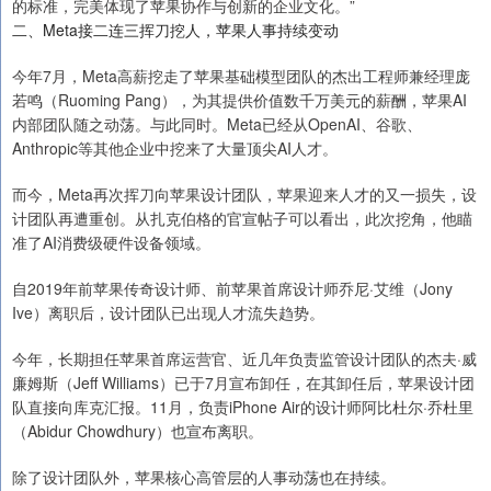
的标准，完美体现了苹果协作与创新的企业文化。”
二、Meta接二连三挥刀挖人，苹果人事持续变动
今年7月，Meta高薪挖走了苹果基础模型团队的杰出工程师兼经理庞
若鸣（Ruoming Pang），为其提供价值数千万美元的薪酬，苹果AI
内部团队随之动荡。与此同时。Meta已经从OpenAI、谷歌、
Anthropic等其他企业中挖来了大量顶尖AI人才。
而今，Meta再次挥刀向苹果设计团队，苹果迎来人才的又一损失，设
计团队再遭重创。从扎克伯格的官宣帖子可以看出，此次挖角，他瞄
准了AI消费级硬件设备领域。
自2019年前苹果传奇设计师、前苹果首席设计师乔尼·艾维（Jony
Ive）离职后，设计团队已出现人才流失趋势。
今年，长期担任苹果首席运营官、近几年负责监管设计团队的杰夫·威
廉姆斯（Jeff Williams）已于7月宣布卸任，在其卸任后，苹果设计团
队直接向库克汇报。11月，负责iPhone Air的设计师阿比杜尔·乔杜里
（Abidur Chowdhury）也宣布离职。
除了设计团队外，苹果核心高管层的人事动荡也在持续。