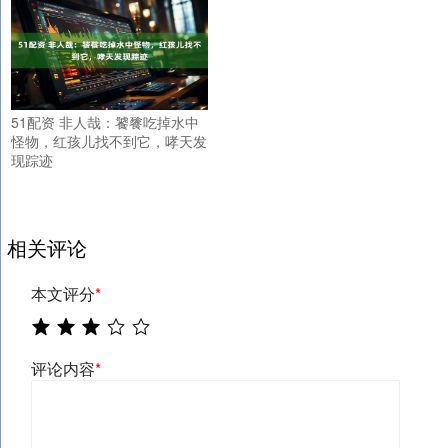
51配资 非人哉：饕餮吃掉水中
怪物，红孩儿找不到它，哮天发
现踪迹
相关评论
本文评分
*
评论内容
*