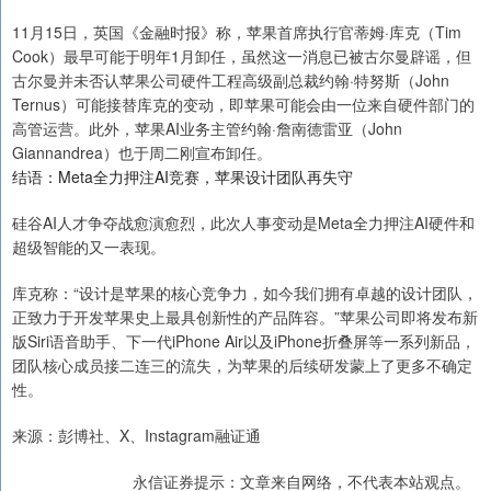
11月15日，英国《金融时报》称，苹果首席执行官蒂姆·库克（Tim
Cook）最早可能于明年1月卸任，虽然这一消息已被古尔曼辟谣，但
古尔曼并未否认苹果公司硬件工程高级副总裁约翰·特努斯（John
Ternus）可能接替库克的变动，即苹果可能会由一位来自硬件部门的
高管运营。此外，苹果AI业务主管约翰·詹南德雷亚（John
Giannandrea）也于周二刚宣布卸任。
结语：Meta全力押注AI竞赛，苹果设计团队再失守
硅谷AI人才争夺战愈演愈烈，此次人事变动是Meta全力押注AI硬件和
超级智能的又一表现。
库克称：“设计是苹果的核心竞争力，如今我们拥有卓越的设计团队，
正致力于开发苹果史上最具创新性的产品阵容。”苹果公司即将发布新
版Siri语音助手、下一代iPhone Air以及iPhone折叠屏等一系列新品，
团队核心成员接二连三的流失，为苹果的后续研发蒙上了更多不确定
性。
来源：彭博社、X、Instagram融证通
永信证券提示：文章来自网络，不代表本站观点。