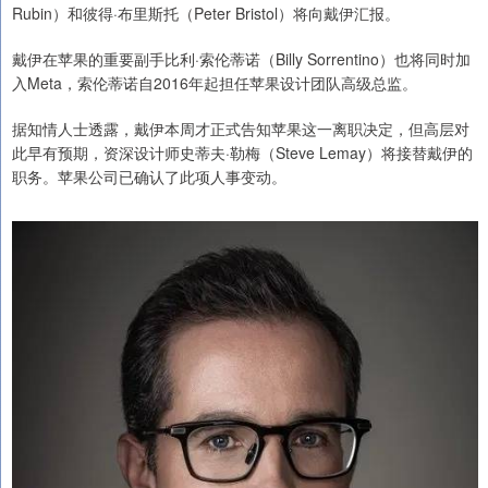
Rubin）和彼得·布里斯托（Peter Bristol）将向戴伊汇报。
戴伊在苹果的重要副手比利·索伦蒂诺（Billy Sorrentino）也将同时加
入Meta，索伦蒂诺自2016年起担任苹果设计团队高级总监。
据知情人士透露，戴伊本周才正式告知苹果这一离职决定，但高层对
此早有预期，资深设计师史蒂夫·勒梅（Steve Lemay）将接替戴伊的
职务。苹果公司已确认了此项人事变动。