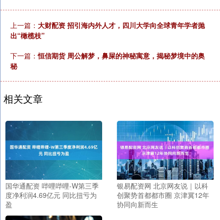
上一篇：
大财配资 招引海内外人才，四川大学向全球青年学者抛
出“橄榄枝”
下一篇：
恒信期货 周公解梦，鼻屎的神秘寓意，揭秘梦境中的奥
秘
相关文章
国华通配资 哔哩哔哩-W第三季
银易配资网 北京网友说｜以科
度净利润4.69亿元 同比扭亏为
创聚势首都都市圈 京津冀12年
盈
协同向新而生