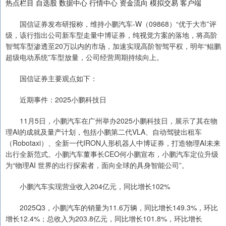
热点栏目 自选股 数据中心 行情中心 资金流向 模拟交易 客户端
国信证券发布研报称，维持小鹏汽车-W（09868）“优于大市”评
级，该行指出公司新车型走量中博证券，纯视觉方案的落地，将高阶
智驾车型渗透至20万以内的市场，加速实现高阶智驾平权，明年“鲲鹏
超级电动系统”车型放量，公司经营周期持续向上。
国信证券主要观点如下：
近期事件：2025小鹏科技日
11月5日，小鹏汽车在广州举办2025小鹏科技日，展示了其在物
理AI的成就及量产计划，包括小鹏第二代VLA、自动驾驶出租车
（Robotaxi）、全新一代IRON人形机器人中博证券，打造物理AI未来
出行全新范式。小鹏汽车董事长CEO何小鹏宣布，小鹏汽车定位升级
为“物理AI 世界的出行探索者，面向全球的具身智能公司”。
小鹏汽车实现营业收入204亿元，同比增长102%
2025Q3，小鹏汽车的销量为11.6万辆，同比增长149.3%，环比
增长12.4%；总收入为203.8亿元，同比增长101.8%，环比增长