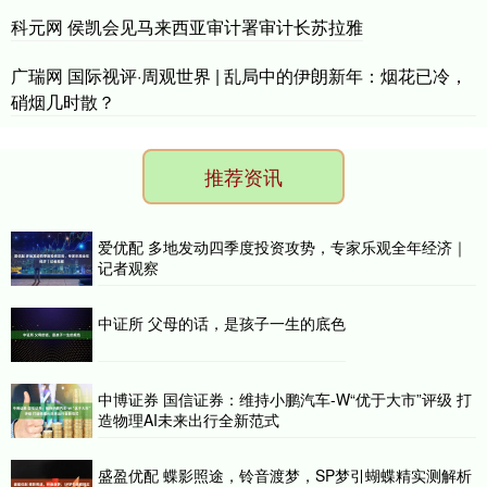
科元网 侯凯会见马来西亚审计署审计长苏拉雅
广瑞网 国际视评·周观世界 | 乱局中的伊朗新年：烟花已冷，
硝烟几时散？
推荐资讯
爱优配 多地发动四季度投资攻势，专家乐观全年经济｜
记者观察
中证所 父母的话，是孩子一生的底色
中博证券 国信证券：维持小鹏汽车-W“优于大市”评级 打
造物理AI未来出行全新范式
盛盈优配 蝶影照途，铃音渡梦，SP梦引蝴蝶精实测解析