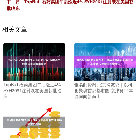
下一篇：
TopBull 石药集团午后涨近4% SYH2061注射液在美国获
批临床
相关文章
TopBull 石药集团午后涨近4%
银易配资网 北京网友说｜以科
SYH2061注射液在美国获批临
创聚势首都都市圈 京津冀12年
床
协同向新而生