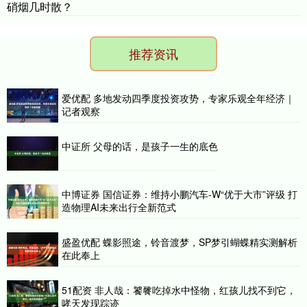
硝烟几时散？
推荐资讯
爱优配 多地发动四季度投资攻势，专家乐观全年经济｜
记者观察
中证所 父母的话，是孩子一生的底色
中博证券 国信证券：维持小鹏汽车-W“优于大市”评级 打
造物理AI未来出行全新范式
盛盈优配 蝶影照途，铃音渡梦，SP梦引蝴蝶精实测解析
在此奉上
51配资 非人哉：饕餮吃掉水中怪物，红孩儿找不到它，
哮天发现踪迹