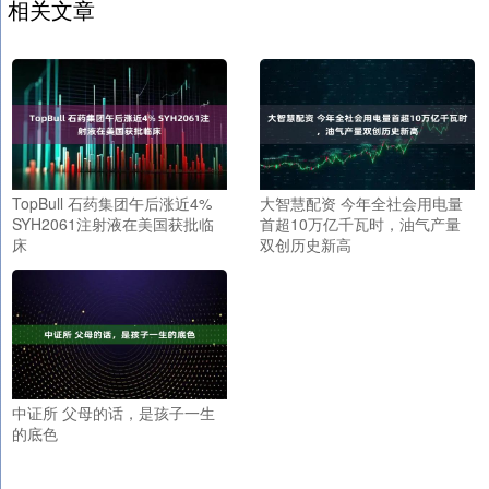
相关文章
TopBull 石药集团午后涨近4%
大智慧配资 今年全社会用电量
SYH2061注射液在美国获批临
首超10万亿千瓦时，油气产量
床
双创历史新高
中证所 父母的话，是孩子一生
的底色