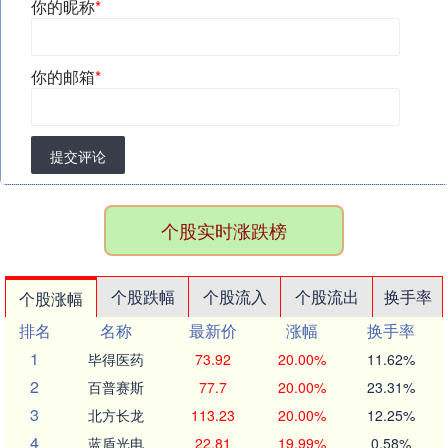
你的昵称
*
你的邮箱
*
提交评论
个股实时涨跌榜
个股跌幅
个股流入
个股流出
换手率
个股涨幅
排名
名称
最新价
涨幅
换手率
1
毕得医药
73.92
20.00%
11.62%
2
百普赛斯
77.7
20.00%
23.31%
3
北方长龙
113.23
20.00%
12.25%
4
蓝盾光电
22.81
19.99%
0.58%