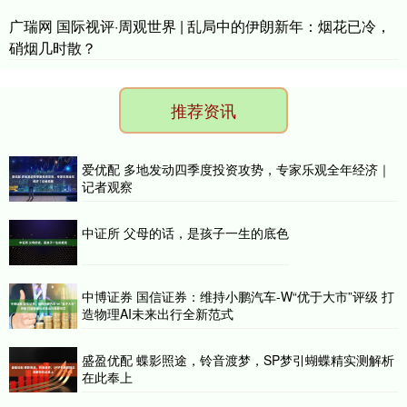
广瑞网 国际视评·周观世界 | 乱局中的伊朗新年：烟花已冷，
硝烟几时散？
推荐资讯
爱优配 多地发动四季度投资攻势，专家乐观全年经济｜
记者观察
中证所 父母的话，是孩子一生的底色
中博证券 国信证券：维持小鹏汽车-W“优于大市”评级 打
造物理AI未来出行全新范式
盛盈优配 蝶影照途，铃音渡梦，SP梦引蝴蝶精实测解析
在此奉上