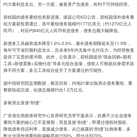
约大量利息支出。另一方面，修复资产负债表，有利于可持续经营。
碧桂园的债务重组也有新进展。据该公司6日公告，碧桂园境外债务重
组方案获投票通过，其中重组债务规模约177亿美元（约1270亿元人
民币），对应约840亿元人民币有息债务，债务总额大幅降低。
新债务工具融资成本降至1.0%-2.5%，最长债务期限延长至11.5年，
每年可节省巨额利息支出，且未来5年内无集中兑付压力，为经营恢复
提供了宝贵的缓冲期。此外，公告显示，碧桂园提供“现金回购+股权
工具+新债置换+实物付息”等多元组合选项，债权人可根据自身需求选
择不同方案，多元工具组合提升了方案通过的可能性。
据中指研究院监测数据，截至目前，内地21家出险房企债务重组、重
整获批或完成，化债总规模约合1.2万亿元。
多家房企直接“削债”
广东省住房政策研究中心首席研究员李宇嘉表示，此番不少企业债务
重组方案的核心已不是展期，而是直接“削债”，即通过债权转股权、
降低债务偿还利率，直接减少债务。从已披露的“削债”比例来看，多
数企业境外债重组削减幅度超过50%，部分达到70%。