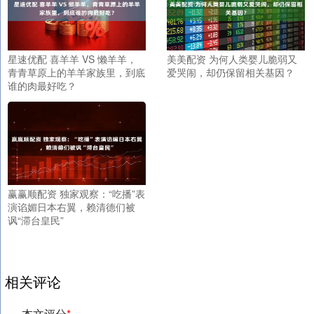
星速优配 喜羊羊 VS 懒羊羊，
美美配资 为何人类婴儿脆弱又
青青草原上的羊羊家族里，到底
爱哭闹，却仍保留相关基因？
谁的肉最好吃？
赢赢顺配资 独家观察：“吃播”表
演谄媚日本右翼，赖清德们被
讽“滞台皇民”
相关评论
本文评分
*