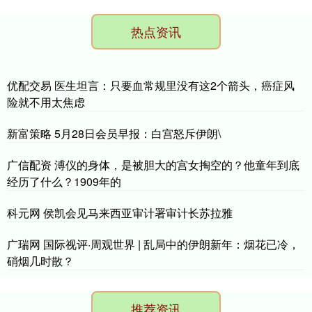
热点资讯
优配交易 医生坦言：只要血常规里没有这2个箭头，癌症风
险就不用太焦虑
新富策略 5月28日会员早报：白宫怒斥伊朗\
广信配资 溥仪的身体，是被胆大的宫女掏空的？他童年到底
经历了什么？1909年的
科元网 侯凯会见马来西亚审计署审计长苏拉雅
广瑞网 国际视评·周观世界 | 乱局中的伊朗新年：烟花已冷，
硝烟几时散？
推荐资讯