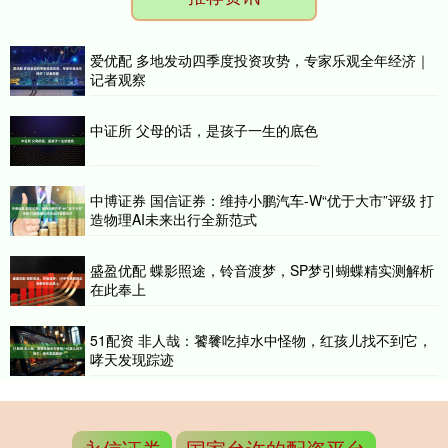
爱优配 多地发动四季度投资攻势，专家乐观全年经济｜
记者观察
中证所 父母的话，是孩子一生的底色
中博证券 国信证券：维持小鹏汽车-W“优于大市”评级 打
造物理AI未来出行全新范式
盛盈优配 蝶影照途，铃音渡梦，SP梦引蝴蝶精实测解析
在此奉上
51配资 非人哉：饕餮吃掉水中怪物，红孩儿找不到它，
哮天发现踪迹