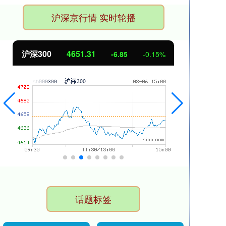
沪深京行情 实时轮播
北证50
1122.88
创业
3.42
0.30%
话题标签