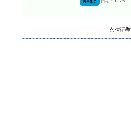
日期：11-26
美美配资
永信证券
深证成指
14110.12
.92
0.57%
-34.08
-0