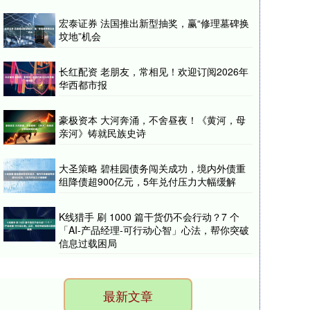
宏泰证券 法国推出新型抽奖，赢“修理墓碑换
坟地”机会
长红配资 老朋友，常相见！欢迎订阅2026年
华西都市报
豪极资本 大河奔涌，不舍昼夜！《黄河，母
亲河》铸就民族史诗
大圣策略 碧桂园债务闯关成功，境内外债重
组降债超900亿元，5年兑付压力大幅缓解
K线猎手 刷 1000 篇干货仍不会行动？7 个
「AI-产品经理-可行动心智」心法，帮你突破
信息过载困局
最新文章