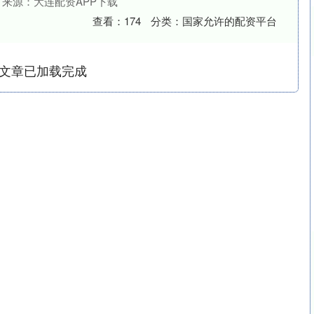
来源：大连配资APP下载
查看：
174
分类：
国家允许的配资平台
文章已加载完成
沪深300
4651.31
.24%
-6.85
-0.15%