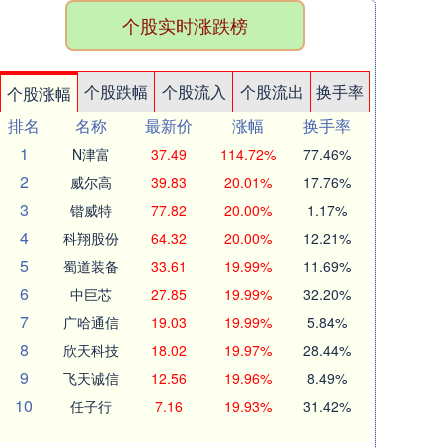
个股实时涨跌榜
个股跌幅
个股流入
个股流出
换手率
个股涨幅
排名
名称
最新价
涨幅
换手率
1
N津富
37.49
114.72%
77.46%
2
威尔高
39.83
20.01%
17.76%
3
锴威特
77.82
20.00%
1.17%
4
科翔股份
64.32
20.00%
12.21%
5
蜀道装备
33.61
19.99%
11.69%
6
中巨芯
27.85
19.99%
32.20%
7
广哈通信
19.03
19.99%
5.84%
8
欣天科技
18.02
19.97%
28.44%
9
飞天诚信
12.56
19.96%
8.49%
10
任子行
7.16
19.93%
31.42%