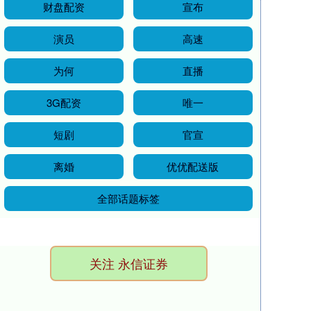
财盘配资
宣布
演员
高速
为何
直播
3G配资
唯一
短剧
官宣
离婚
优优配送版
全部话题标签
关注 永信证券