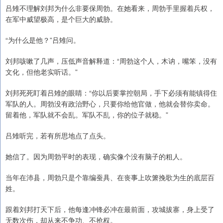
吕雉不理解刘邦为什么非要保周勃。在她看来，周勃手里握着兵权，
在军中威望极高，是个巨大的威胁。
“为什么是他？”吕雉问。
刘邦咳嗽了几声，压低声音解释道：“周勃这个人，木讷，嘴笨，没有
文化，但他老实听话。”
刘邦死死盯着吕雉的眼睛：“你以后要掌控朝局，手下必须有能镇得住
军队的人。周勃没有政治野心，只要你给他官做，他就会替你卖命。
留着他，军队就不会乱。军队不乱，你的位子就稳。”
吕雉听完，若有所思地点了点头。
她信了。因为周勃平时的表现，确实像个没有脑子的粗人。
当年在沛县，周勃只是个靠编蚕具、在丧事上吹箫挽歌为生的底层百
姓。
跟着刘邦打天下后，他每逢冲锋必冲在最前面，攻城拔寨，身上受了
无数次伤，却从来不争功、不抢权。