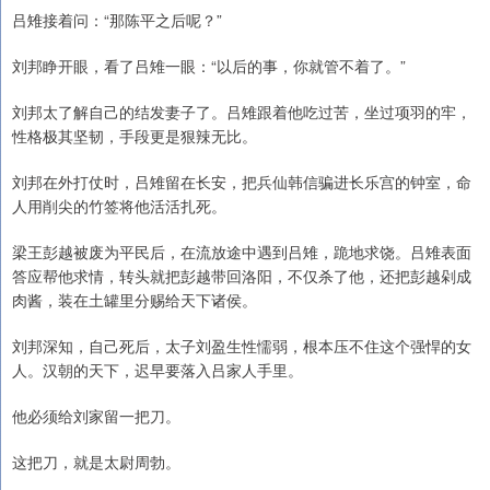
吕雉接着问：“那陈平之后呢？”
刘邦睁开眼，看了吕雉一眼：“以后的事，你就管不着了。”
刘邦太了解自己的结发妻子了。吕雉跟着他吃过苦，坐过项羽的牢，
性格极其坚韧，手段更是狠辣无比。
刘邦在外打仗时，吕雉留在长安，把兵仙韩信骗进长乐宫的钟室，命
人用削尖的竹签将他活活扎死。
梁王彭越被废为平民后，在流放途中遇到吕雉，跪地求饶。吕雉表面
答应帮他求情，转头就把彭越带回洛阳，不仅杀了他，还把彭越剁成
肉酱，装在土罐里分赐给天下诸侯。
刘邦深知，自己死后，太子刘盈生性懦弱，根本压不住这个强悍的女
人。汉朝的天下，迟早要落入吕家人手里。
他必须给刘家留一把刀。
这把刀，就是太尉周勃。