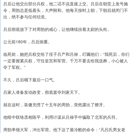
吕后让他交出部分兵权，他二话不说直接上交。吕后在朝堂上发号施
令，周勃总是低着头，大声附和。他每天按时上朝，下朝后就闭门不
出，绝不参与任何结党。
吕后彻底放下了对周勃的戒心，让他继续挂着太尉的头衔。
公元前180年，吕后病重。
临死前，她把兵权交给了侄子吕产和吕禄，叮嘱他们：“我死后，你们
一定要握紧兵权，守住皇宫和军营。千万不要去给我送葬，小心被人
夺了军权。”
不久，吕后咽下最后一口气。
吕家人准备发动政变，彻底篡夺刘家天下。
就在这时，装傻充愣了十五年的周勃，突然露出了獠牙。
他暗中联络丞相陈平，利用计谋从吕禄手中骗取了北军的兵符。
周勃率领大军，冲出军营。他下达了最冷酷的命令：“凡吕氏男女老