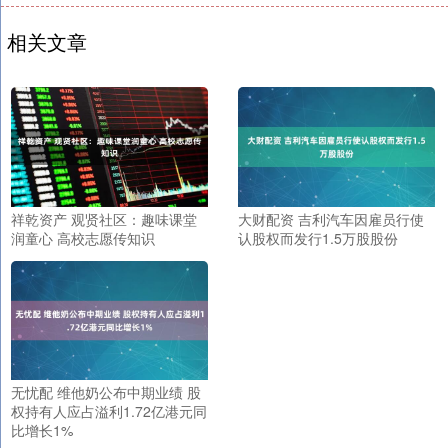
相关文章
祥乾资产 观贤社区：趣味课堂
大财配资 吉利汽车因雇员行使
润童心 高校志愿传知识
认股权而发行1.5万股股份
无忧配 维他奶公布中期业绩 股
权持有人应占溢利1.72亿港元同
比增长1%