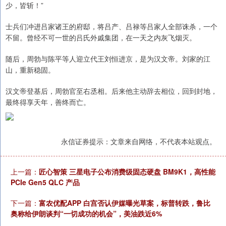
少，皆斩！”
士兵们冲进吕家诸王的府邸，将吕产、吕禄等吕家人全部诛杀，一个
不留。曾经不可一世的吕氏外戚集团，在一天之内灰飞烟灭。
随后，周勃与陈平等人迎立代王刘恒进京，是为汉文帝。刘家的江
山，重新稳固。
汉文帝登基后，周勃官至右丞相。后来他主动辞去相位，回到封地，
最终得享天年，善终而亡。
永信证券提示：文章来自网络，不代表本站观点。
上一篇：
匠心智策 三星电子公布消费级固态硬盘 BM9K1，高性能
PCIe Gen5 QLC 产品
下一篇：
富农优配APP 白宫否认伊媒曝光草案，标普转跌，鲁比
奥称给伊朗谈判“一切成功的机会”，美油跌近6%