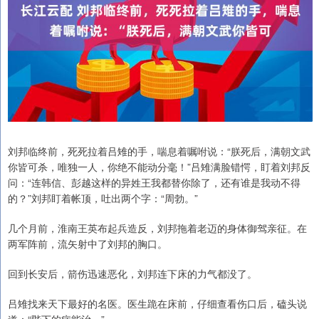
刘邦临终前，死死拉着吕雉的手，喘息着嘱咐说：“朕死后，满朝文武
你皆可杀，唯独一人，你绝不能动分毫！”吕雉满脸错愕，盯着刘邦反
问：“连韩信、彭越这样的异姓王我都替你除了，还有谁是我动不得
的？”刘邦盯着帐顶，吐出两个字：“周勃。”
几个月前，淮南王英布起兵造反，刘邦拖着老迈的身体御驾亲征。在
两军阵前，流矢射中了刘邦的胸口。
回到长安后，箭伤迅速恶化，刘邦连下床的力气都没了。
吕雉找来天下最好的名医。医生跪在床前，仔细查看伤口后，磕头说