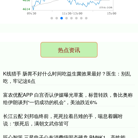
热点资讯
K线猎手 肠胃不好什么时间吃益生菌效果最好？医生：别乱
吃，牢记这6点
富农优配APP 白宫否认伊媒曝光草案，标普转跌，鲁比奥称
给伊朗谈判“一切成功的机会”，美油跌近6%
长江云配 刘邦临终前，死死拉着吕雉的手，喘息着嘱咐
说：“朕死后，满朝文武你皆可
匠心智策 三星电子公布消费级固态硬盘 BM9K1，高性能