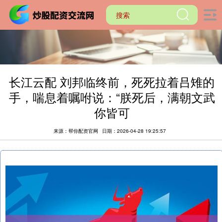
长江云配 刘邦临终前，死死拉着吕雉的
手，喘息着嘱咐说：“朕死后，满朝文武
你皆可
来源：帮你配资官网
日期：2026-04-28 19:25:57