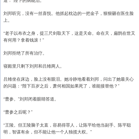
道：“陛下的病能治。”
刘邦听完，没有一丝喜悦。他抓起枕边的一把金子，狠狠砸在医生脸
上。
“老子以布衣之身，提三尺剑取天下，这是天命。命在天，扁鹊在世又
有何用？拿着钱滚！”
刘邦拒绝了所有治疗。
寝殿里只剩下刘邦和吕雉两人。
吕雉坐在床边，脸上没有眼泪。她冷静地看着刘邦，问出了她最关心
的问题：“陛下百岁之后，萧何相国如果死了，谁能接替他？”
“曹参。”刘邦闭着眼睛答道。
“曹参之后呢？”
“王陵。但王陵脑子太直，容易得罪人，让陈平给他当副手。陈平聪
明，智谋有余，但不能让他一个人独揽大权。”