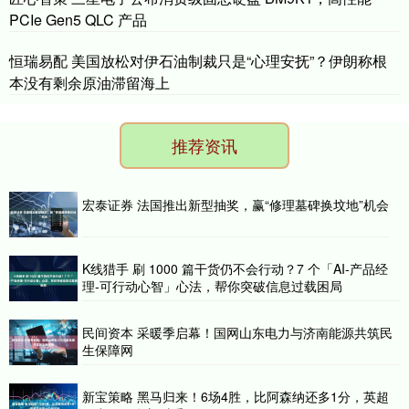
PCIe Gen5 QLC 产品
恒瑞易配 美国放松对伊石油制裁只是“心理安抚”？伊朗称根
本没有剩余原油滞留海上
推荐资讯
宏泰证券 法国推出新型抽奖，赢“修理墓碑换坟地”机会
K线猎手 刷 1000 篇干货仍不会行动？7 个「AI-产品经
理-可行动心智」心法，帮你突破信息过载困局
民间资本 采暖季启幕！国网山东电力与济南能源共筑民
生保障网
新宝策略 黑马归来！6场4胜，比阿森纳还多1分，英超