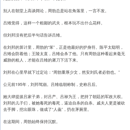
别人在朝堂上高谈阔论，周勃总是站在角落里，一言不发。
吕雉觉得，这样一个粗鄙的武夫，根本玩不出什么花样。
但刘邦没有把后半句话告诉吕雉。
在刘邦的算计里，周勃的“笨”，正是他最好的护身符。陈平太聪明，
吕雉会防着他；王陵太直，吕雉会杀了他。只有周勃这种看起来毫无
威胁的粗人，才能在吕雉的屠刀下活下来。
刘邦在心里早就下过定论：“周勃重厚少文，然安刘氏者必勃也。”
公元前195年，刘邦驾崩。吕雉临朝称制，史称吕后。
她大肆提拔吕家子弟，封吕产、吕禄为王，把持了朝廷的军政大权。
刘邦的儿子们，被她毒死的毒死，逼迫自杀的自杀。戚夫人更是被砍
去手脚，挖出眼珠，做成了“人彘”，扔在茅厕里。
在这期间，周勃始终保持沉默。