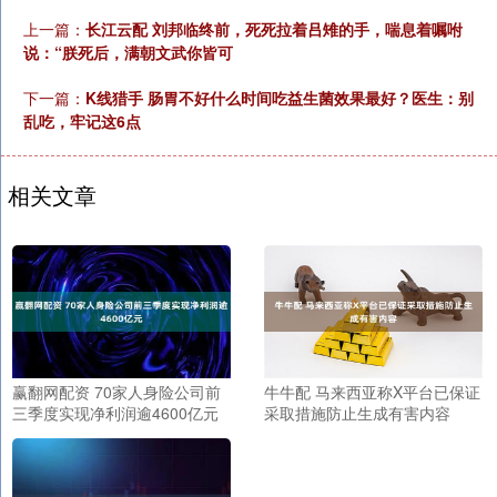
上一篇：
长江云配 刘邦临终前，死死拉着吕雉的手，喘息着嘱咐
说：“朕死后，满朝文武你皆可
下一篇：
K线猎手 肠胃不好什么时间吃益生菌效果最好？医生：别
乱吃，牢记这6点
相关文章
赢翻网配资 70家人身险公司前
牛牛配 马来西亚称X平台已保证
三季度实现净利润逾4600亿元
采取措施防止生成有害内容