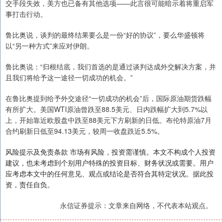
交手段失效，美方也已备有其他选项——此言很可能暗示着将重启军
事打击行动。
鲁比奥说，谈判的最终结果要么是一份“好的协议”，要么华盛顿将
以“另一种方式”来应对伊朗。
鲁比奥说：“归根结底，我们首选的是通过谈判达成外交解决方案，并
且我们将给予这一途径一切成功的机会。”
在鲁比奥提到给予外交途径“一切成功的机会”后，国际原油期货跌幅
有所扩大。美国WTI原油曾跌至88.5美元、日内跌幅扩大到5.7%以
上，开始靠近欧股盘中跌至88美元下方刷新的日低。布伦特原油7月
合约刷新日低至94.13美元，较周一收盘跌近5.5%。
风险提示及免责条款 市场有风险，投资需谨慎。本文不构成个人投资
建议，也未考虑到个别用户特殊的投资目标、财务状况或需要。用户
应考虑本文中的任何意见、观点或结论是否符合其特定状况。据此投
资，责任自负。
永信证券提示：文章来自网络，不代表本站观点。