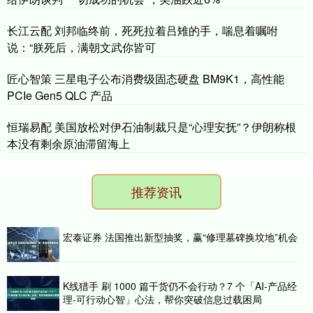
长江云配 刘邦临终前，死死拉着吕雉的手，喘息着嘱咐
说：“朕死后，满朝文武你皆可
匠心智策 三星电子公布消费级固态硬盘 BM9K1，高性能
PCIe Gen5 QLC 产品
恒瑞易配 美国放松对伊石油制裁只是“心理安抚”？伊朗称根
本没有剩余原油滞留海上
推荐资讯
宏泰证券 法国推出新型抽奖，赢“修理墓碑换坟地”机会
K线猎手 刷 1000 篇干货仍不会行动？7 个「AI-产品经
理-可行动心智」心法，帮你突破信息过载困局