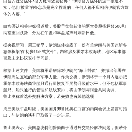
白宫的社交媒体X官方账号还发帖称：“伊朗官方媒体的这一报道不
实，他们‘披露’的备忘录是完全捏造的，任何人都不应相信伊朗官方媒
体的内容。”
白宫否认相关伊媒报道后，美股早盘曾转涨的两大美股指标普500和
纳指重回跌势，分别在午盘和早盘尾声时刷新日低。
据央视新闻，周三稍早，伊朗媒体披露了一份有关伊朗与美国谅解备
忘录框架的“初步非正式文件”，内容涉及霍尔木兹海峡、地区军事部
署及未来协议安排等问题。
根据上述文件，美国将承诺解除对伊朗的“海上封锁”，并撤出部署在
伊朗周边区域的部分军事力量。作为交换，伊朗将于一个月内逐步把
霍尔木兹海峡商业船只通行量恢复至局势升级前水平，但不包括军事
船只。船只通行的管理和航线安排，将由伊朗与阿曼共同协调。
鲁比奥称首选外交解决方案，若失败也有其他选项
周三美股午盘时段，美国国务卿鲁比奥在白宫的内阁会议上发言时指
出，与伊朗的谈判已取得了一定进展。
鲁比奥表示，美国总统特朗普倾向于通过外交途径解决问题，但若外