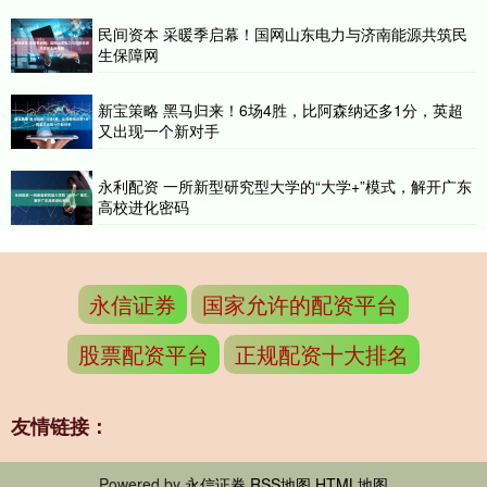
民间资本 采暖季启幕！国网山东电力与济南能源共筑民
生保障网
新宝策略 黑马归来！6场4胜，比阿森纳还多1分，英超
又出现一个新对手
永利配资 一所新型研究型大学的“大学+”模式，解开广东
高校进化密码
永信证券
国家允许的配资平台
股票配资平台
正规配资十大排名
友情链接：
Powered by
永信证券
RSS地图
HTML地图