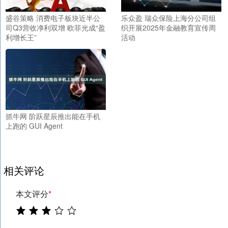
盛谷策略 消费电子板块近半公
乐众盈 瑞众保险上海分公司组
司Q3营收净利双增 欧菲光成“盈
织开展2025年金融教育宣传周
利增长王”
活动
抓牛网 阶跃星辰推出能在手机
上跑的 GUI Agent
相关评论
本文评分
*