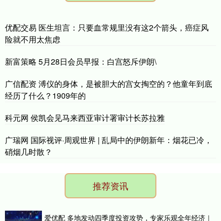
优配交易 医生坦言：只要血常规里没有这2个箭头，癌症风
险就不用太焦虑
新富策略 5月28日会员早报：白宫怒斥伊朗\
广信配资 溥仪的身体，是被胆大的宫女掏空的？他童年到底
经历了什么？1909年的
科元网 侯凯会见马来西亚审计署审计长苏拉雅
广瑞网 国际视评·周观世界 | 乱局中的伊朗新年：烟花已冷，
硝烟几时散？
推荐资讯
爱优配 多地发动四季度投资攻势，专家乐观全年经济｜