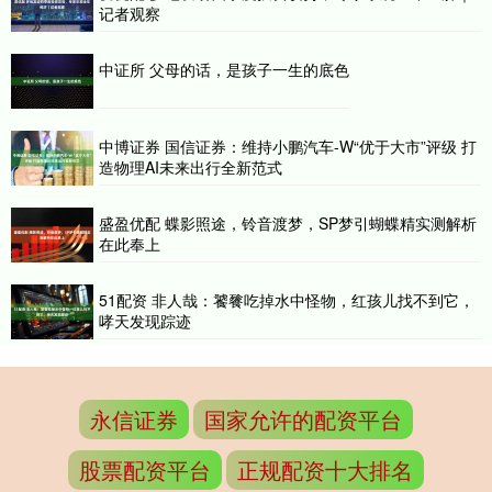
记者观察
中证所 父母的话，是孩子一生的底色
中博证券 国信证券：维持小鹏汽车-W“优于大市”评级 打
造物理AI未来出行全新范式
盛盈优配 蝶影照途，铃音渡梦，SP梦引蝴蝶精实测解析
在此奉上
51配资 非人哉：饕餮吃掉水中怪物，红孩儿找不到它，
哮天发现踪迹
永信证券
国家允许的配资平台
股票配资平台
正规配资十大排名