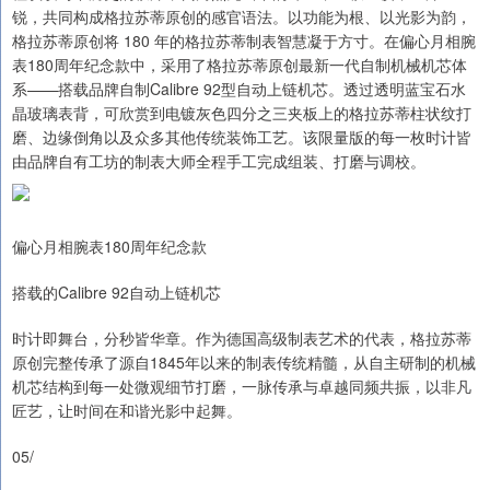
锐，共同构成格拉苏蒂原创的感官语法。以功能为根、以光影为韵，
格拉苏蒂原创将 180 年的格拉苏蒂制表智慧凝于方寸。在偏心月相腕
表180周年纪念款中，采用了格拉苏蒂原创最新一代自制机械机芯体
系——搭载品牌自制Calibre 92型自动上链机芯。透过透明蓝宝石水
晶玻璃表背，可欣赏到电镀灰色四分之三夹板上的格拉苏蒂柱状纹打
磨、边缘倒角以及众多其他传统装饰工艺。该限量版的每一枚时计皆
由品牌自有工坊的制表大师全程手工完成组装、打磨与调校。
偏心月相腕表180周年纪念款
搭载的Calibre 92自动上链机芯
时计即舞台，分秒皆华章。作为德国高级制表艺术的代表，格拉苏蒂
原创完整传承了源自1845年以来的制表传统精髓，从自主研制的机械
机芯结构到每一处微观细节打磨，一脉传承与卓越同频共振，以非凡
匠艺，让时间在和谐光影中起舞。
05/