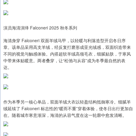
演员海清演绎 Falconeri 2025 秋冬系列
海清身穿 Falconeri 双面羊绒马甲，以轻暖与利落造型开启冬日序
章。该单品采用高支羊绒，经反复打磨形成亚光绒感，双面织造带来
不同的视觉与触感体验。内搭超软羊绒高领毛衣，细腻贴肤，于寒风
中带来体贴暖意。两者叠穿，让“松弛与从容”成为冬季最自然的表
达。
作为本季另一核心单品，双面羊绒大衣以轻盈结构抵御寒冷。细腻羊
绒延续了 Falconeri 标志性的“暖而不重”穿着体验，使冬日出行更加自
在。随着城市寒意渐深，海清的从容气度在这一轮廓中愈发清晰。