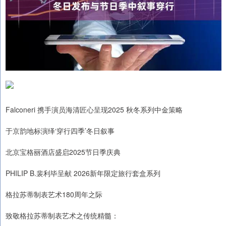
Falconeri 携手演员海清匠心呈现2025 秋冬系列中金策略
于京韵地标演绎‘穿行四季’冬日叙事
北京宝格丽酒店盛启2025节日季庆典
PHILIP B.裴利毕呈献 2026新年限定旅行套盒系列
格拉苏蒂制表艺术180周年之际
致敬格拉苏蒂制表艺术之传统精髓：