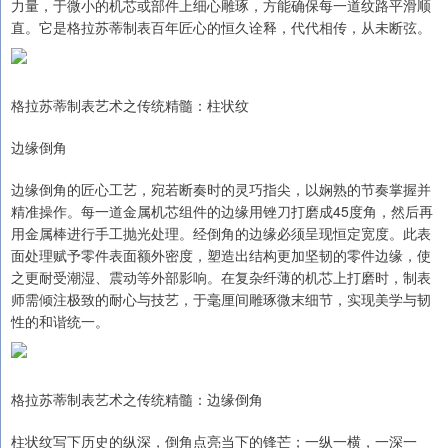
力量，于微小的机芯或部件上细心雕琢，方能确保每一道纹路平滑顺
直。它是格拉苏蒂制表百年匠心的恒久诠释，代代相传，从未断弦。
格拉苏蒂制表艺术之传统精髓：柱状纹
边缘倒角
边缘倒角的匠心工艺，宛若断奏时的灵巧指尖，以娴熟的节奏掌握并
精准操作。每一道金属机芯组件的边缘用锉刀打磨成45度角，然后再
用金属棒进行手工抛光处理。经倒角的边缘必须呈现恒定宽度。此表
面处理赋予零件表面额外密度，塑造出结构更加坚韧的零件边缘，使
之更耐受潮湿、震动等外部影响。在复杂纤薄的机芯上打磨时，制表
师需倾注极致的耐心与技艺，于毫厘间雕琢微末细节，实现美学与韧
性的和谐统一。
格拉苏蒂制表艺术之传统精髓：边缘倒角
柱状纹写下历史的纵深，倒角点亮当下的锋芒；一纵一横，一深一