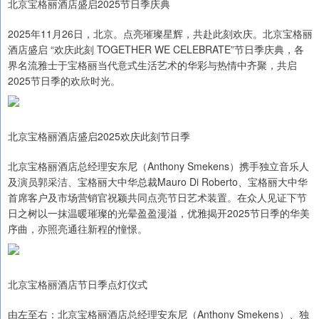
北京宝格丽酒店盛启2025节日季庆典
2025年11月26日，北京。点亮璀璨星辉，共赴此刻欢庆。北京宝格丽
酒店盛启 “欢庆此刻 TOGETHER WE CELEBRATE”节日季庆典，各
界名流雅士于宝格丽当代意式生活艺术的华彩与热情中齐聚，共启
2025节日季的欢欣时光。
北京宝格丽酒店盛启2025欢庆此刻节日季
北京宝格丽酒店总经理安东尼（Anthony Smekens）携手独立音乐人
及演员郭采洁、宝格丽大中华总裁Mauro Di Roberto、宝格丽大中华
首席客户及市场营销官祝颖共同点亮节日艺术装置。在众人见证下节
日之树以一抹温暖璀璨的光晕盈盈漫溢，优雅揭开2025节日季的华美
序曲，亦照亮通往新程的憧憬。
北京宝格丽酒店节日季点灯仪式
由左至右：北京宝格丽酒店总经理安东尼（Anthony Smekens）、独