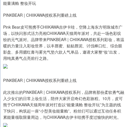
能量满舱 整妆开玩
PINKBEAR | CHIIKAWA授权系列重磅上线
Pink Bear皮可熊携手CHIIKAWA吉伊卡哇，空降上海东方明珠城市广
场，以快闪形式活力亮相CHIIKAWA天猫周年派对，共赴一场色彩缤
纷的元气派对。品牌带来PINKBEAR | CHIIKAWA授权系列彩妆，将温
暖的力量注入彩妆世界，以丰唇蜜、贴贴唇泥、讨伐棒口红、综合眼
影盘、多用腮红膏与雾光气垫六款人气单品，邀请大家整“妆”出发，
用纯真勇气点亮前行之路。
PINKBEAR | CHIIKAWA授权系列重磅上线
此次推出的PINKBEAR | CHIIKAWA授权系列，品牌将那份柔软勇气融
入少女们的日常上妆生活，陪伴大家开启奇幻色彩旅程。10月，皮可
熊于CHIIKAWA天猫周年派对打造以“能量满舱 整妆开玩”为主题的线
下快闪，构筑起一座“小型美妆能量舱”。粉丝们可以通过互动任务积
累能量领取限量周边，与CHIIKAWA吉伊卡哇携手度过愉快的时光。