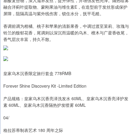
基酸复合物，深入滋养发丝，提升弹性，并增强发色亮泽。隔热喷雾
融合洋蓟叶提取物、蒙刚果油与维生素E，在造型前于发丝形成保护
屏障，阻隔高温与紫外线伤害，锁住水分，抚平毛糙。
香调前调为柑橘、桃子和苹果的清新果香，中调过渡至茉莉、玫瑰与
铃兰的馥郁花香，尾调则以深沉而温暖的乌木、檀木与广藿香收尾，
香气层次丰富，持久不散。
皇家乌木沉香限定旅行套盒 778RMB
Forever Shine Discovery Kit -Limited Edition
产品规格：皇家乌木沉香亮泽洗发水 60ML、皇家乌木沉香亮泽护发
素 60ML、皇家乌木沉香隔热护发喷雾 60ML
04/
格拉苏蒂制表艺术 180 周年之际