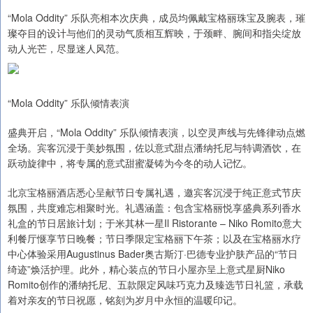
“Mola Oddity” 乐队亮相本次庆典，成员均佩戴宝格丽珠宝及腕表，璀
璨夺目的设计与他们的灵动气质相互辉映，于颈畔、腕间和指尖绽放
动人光芒，尽显迷人风范。
“Mola Oddity” 乐队倾情表演
盛典开启，“Mola Oddity” 乐队倾情表演，以空灵声线与先锋律动点燃
全场。宾客沉浸于美妙氛围，佐以意式甜点潘纳托尼与特调酒饮，在
跃动旋律中，将专属的意式甜蜜凝铸为今冬的动人记忆。
北京宝格丽酒店悉心呈献节日专属礼遇，邀宾客沉浸于纯正意式节庆
氛围，共度难忘相聚时光。礼遇涵盖：包含宝格丽悦享盛典系列香水
礼盒的节日居旅计划；于米其林一星Il Ristorante – Niko Romito意大
利餐厅惬享节日晚餐；节日季限定宝格丽下午茶；以及在宝格丽水疗
中心体验采用Augustinus Bader奥古斯汀·巴德专业护肤产品的“节日
绮迹”焕活护理。此外，精心装点的节日小屋亦呈上意式星厨Niko
Romito创作的潘纳托尼、五款限定风味巧克力及臻选节日礼篮，承载
着对亲友的节日祝愿，铭刻为岁月中永恒的温暖印记。