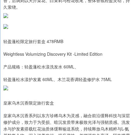
香，后调则以天芥菜花、白茉莉与橙花收尾，整体香氛轻盈灵动，持
久萦绕。
轻盈蓬松限定旅行套盒 478RMB
Weightless Volumizing Discovery Kit -Limited Edition
产品规格：轻盈蓬松水漾洗发水 60ML、
轻盈蓬松水漾护发素 60ML、木兰花香调轻盈修护水 75ML
皇家乌木沉香限定旅行套盒
皇家乌木沉香系列以东方珍稀乌木为灵感，融合前沿缓释科技与深层
修护成分，致力于为受损、暗沉发质带来极致光泽与强韧质感。洗发
水与护发素搭载红花油质体缓释输送系统，持续释放乌木精粹与L-氨