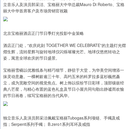
立音乐人及演员郭采洁、宝格丽大中华总裁Mauro Di Roberto、宝格
丽大中华首席客户及市场营销官祝颖
北京宝格丽酒店正门节日季灯光投影中金策略
酒店正门处，“欢庆此刻 TOGETHER WE CELEBRATE”的主题灯光熠
熠生辉，流转星辉与旋转地球仪闪烁璀璨光芒。地球仪悠然转动之
姿，寓意全球欢庆的节日盛景。
宝格丽雪橇以优雅线条与精巧细节，静驻于大堂，为华美空间增添一
抹灵动意趣。一棵树龄逾三十年、高约五米的科罗拉多蓝杉巍然矗
立，成为宽敞空间的视觉焦点。树上饰以缤纷节日彩球，顶部镶嵌经
典八芒星，与精心布置的蓝色礼盒及节日小屋共同勾勒出静谧而欢愉
的节日画卷，续写宝格丽的当代风华。
独立音乐人及演员郭采洁佩戴宝格丽Tubogas系列项链、手镯及戒
指；Serpenti系列手镯； B.zero1系列耳环及戒指