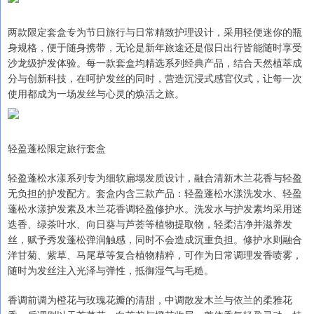
两款限定套盒专为节日旅行与日常精致护理设计，采用轻便迷你的瓶
身规格，便于随身携带，无论是新年旅途还是假日出行皆能随时享受
沙龙级护发体验。每一款套盒均精选系列经典产品，结合天然植萃成
分与创新科技，在呵护发丝的同时，营造沉浸式感官仪式，让每一次
使用都成为一场发丝与心灵的焕活之旅。
轻盈蓬松限定旅行套盒
轻盈蓬松水漾系列专为细软扁塌发质设计，融合清新木兰花香与轻盈
无负担的护发配方。套盒内含三款产品：轻盈蓬松水漾洗发水、轻盈
蓬松水漾护发素及木兰花香调轻盈修护水。洗发水与护发素均采用迷
迭香、绿茶叶水、向日葵与芦荟等植物提取物，轻柔洁净并滋养发
丝，赋予秀发蓬松弹润触感，同时不会造成沉重负担。修护水则融合
洋甘菊、紫草、马尾草等复合植物精粹，可作为日常调理发香喷雾，
随时为发丝注入光泽与弹性，抵御湿气与毛糙。
香调前调为橙花与玫瑰花瓣的清甜，中调散发木兰与依兰的柔雅花