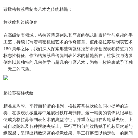
致敬格拉苏蒂制表艺术之传统精髓：
柱状纹和边缘倒角
在高级制表领域，格拉苏蒂原创以其严谨的德式制表哲学与卓越的手
工艺，持续书写着精密机械艺术的传奇篇章。值此格拉苏蒂制表艺术
180 周年之际，我们深入探索那些铸就格拉苏蒂原创腕表独特魅力的
标志性特征。作为格拉苏蒂传统制表艺术的精髓所在，柱状纹与边缘
倒角以其独特的几何美学与超凡的打磨艺术，为每一枚腕表赋予了独
一无二的气质。
格拉苏蒂柱状纹
精准且均匀、平行而和谐的排列，格拉苏蒂柱状纹如同小提琴的连
奏，在微观机械世界中延展出秩序与韵律。这一精美的装饰从很早起
便成为格拉苏蒂制表艺术的典型特征，并重点运用在齿轮系夹板、上
链自动陀以及各种摆轮夹板上。平行而均匀的纹路赋予机芯层次感与
纵深感，呈现出精致深邃的视觉效果。手工打磨需以稳定如一的腕间