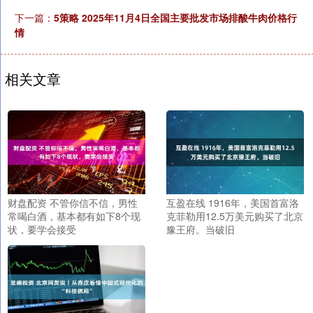
下一篇：
5策略 2025年11月4日全国主要批发市场排酸牛肉价格行
情
相关文章
财盘配资 不管你信不信，男性
互盈在线 1916年，美国首富洛
常喝白酒，基本都有如下8个现
克菲勒用12.5万美元购买了北京
状，要学会接受
豫王府。当破旧