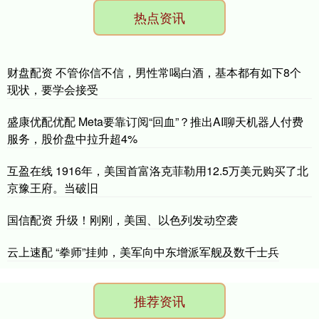
热点资讯
财盘配资 不管你信不信，男性常喝白酒，基本都有如下8个
现状，要学会接受
盛康优配优配 Meta要靠订阅“回血”？推出AI聊天机器人付费
服务，股价盘中拉升超4%
互盈在线 1916年，美国首富洛克菲勒用12.5万美元购买了北
京豫王府。当破旧
国信配资 升级！刚刚，美国、以色列发动空袭
云上速配 “拳师”挂帅，美军向中东增派军舰及数千士兵
推荐资讯