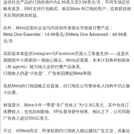
这些社交产品的订阅价格约为2.99美元至3.99美元/月，不同市场定价
略有差异，同时支持打包购买。购买Meta AI订阅的用户，也将获得相
关应用的附加权益。
此外，Meta还面向企业与内容创作者推出升级版付费产品：
Meta One Essential：14.99美元/月Meta One Advanced：49.99美
元/月
高阶版本将提供Instagram与Facebook页面人工客服支持——这是长
期困扰中小商家的一项核心痛点。Meta还透露，未来计划将AI智能体
（AI agents）能力纳入这些付费产品体系。
订阅收入仍是“小生意”，广告依旧撑起Meta帝国
虽然Meta的订阅战略正在提速，但订阅在公司整体收入结构中仍占极
小比重。
财报显示，Meta今年一季度“非广告收入”为12.9亿美元，其中包含订
阅费收入，也包括AI眼镜、VR头显等硬件销售。相比之下，公司同期
广告收入超过550亿美元。
不过，对Meta而言，即便短期内订阅收入难以撼动广告主业，其象征