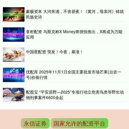
豪极资本 大河奔涌，不舍昼夜！《黄河，母亲河》铸就
民族史诗
拿柜配资 马斯克称X Money将很快推出，X将成为万能
应用
中国星配资 突发！今夜，暴涨！
优配库 2025年11月1日全国主要批发市场芒果(台农一
号)价格行情
配股宝 “平安原野—2025”专项行动立危害鸟类等野生动
物刑事案件6600余起
永信证券
国家允许的配资平台