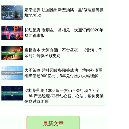
宏泰证券 法国推出新型抽奖，赢“修理墓碑换
坟地”机会
长红配资 老朋友，常相见！欢迎订阅2026年
华西都市报
豪极资本 大河奔涌，不舍昼夜！《黄河，母
亲河》铸就民族史诗
大圣策略 碧桂园债务闯关成功，境内外债重
组降债超900亿元，5年兑付压力大幅缓解
K线猎手 刷 1000 篇干货仍不会行动？7 个
「AI-产品经理-可行动心智」心法，帮你突破
信息过载困局
最新文章