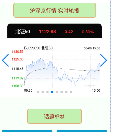
沪深京行情 实时轮播
北证50
1122.88
创业
3.42
0.30%
话题标签