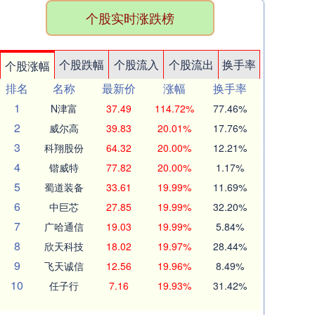
个股实时涨跌榜
个股跌幅
个股流入
个股流出
换手率
个股涨幅
排名
名称
最新价
涨幅
换手率
1
N津富
37.49
114.72%
77.46%
2
威尔高
39.83
20.01%
17.76%
3
科翔股份
64.32
20.00%
12.21%
4
锴威特
77.82
20.00%
1.17%
5
蜀道装备
33.61
19.99%
11.69%
6
中巨芯
27.85
19.99%
32.20%
7
广哈通信
19.03
19.99%
5.84%
8
欣天科技
18.02
19.97%
28.44%
9
飞天诚信
12.56
19.96%
8.49%
10
任子行
7.16
19.93%
31.42%