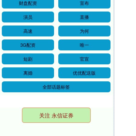
财盘配资
宣布
演员
直播
高速
为何
3G配资
唯一
短剧
官宣
离婚
优优配送版
全部话题标签
关注 永信证券