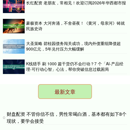
长红配资 老朋友，常相见！欢迎订阅2026年华西都市报
豪极资本 大河奔涌，不舍昼夜！《黄河，母亲河》铸就
民族史诗
大圣策略 碧桂园债务闯关成功，境内外债重组降债超
900亿元，5年兑付压力大幅缓解
K线猎手 刷 1000 篇干货仍不会行动？7 个「AI-产品经
理-可行动心智」心法，帮你突破信息过载困局
最新文章
财盘配资 不管你信不信，男性常喝白酒，基本都有如下8个
现状，要学会接受