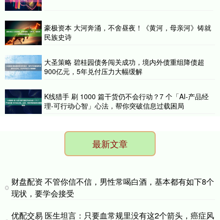
豪极资本 大河奔涌，不舍昼夜！《黄河，母亲河》铸就
民族史诗
大圣策略 碧桂园债务闯关成功，境内外债重组降债超
900亿元，5年兑付压力大幅缓解
K线猎手 刷 1000 篇干货仍不会行动？7 个「AI-产品经
理-可行动心智」心法，帮你突破信息过载困局
最新文章
财盘配资 不管你信不信，男性常喝白酒，基本都有如下8个
现状，要学会接受
优配交易 医生坦言：只要血常规里没有这2个箭头，癌症风