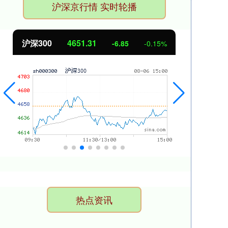
沪深京行情 实时轮播
沪深300
4651.31
北
-6.85
-0.15%
热点资讯