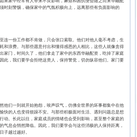
如果家中经常有人带来不良影响，麻烦和困扰便会随之而来华融配
须时刻警惕，确保家中的气氛积极向上，远离那些有负面影响的
深证成指
14110.12
57%
-34.08
-0.24%
至连一份工作都不肯做，只会张口索取。他们对他人毫不考虑，生
耗和浪费。与那些愿意付出和懂得感恩的人相比，这些人就像贪得
出家门，时间久了，他们拿走了家中的东西华融配资，吃掉了家庭
因此，我们要学会拒绝这类人，保持警觉，切勿纵容他们。家门要
然他们一到就开始抱怨，唉声叹气，仿佛全世界的坏事都集中在他
愉快的人也变得烦躁不安。与那些积极面对生活、遇到问题总是想
行动。长此以往，家庭成员的情绪也会受到影响，甚至整个家庭的
的气息会悄然降临。因此，我们要学会与这些消极的人保持距离，
日子越过越好。