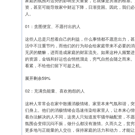
家庭的氛围对运势的影响至关重要，它就像是房屋的根基。
资，甚至可能导致家中财运下降，日渐贫困。因此，我们必
人。
上证指数
3900.35
00
-0.01%
21.92
0.
01：贪图便宜、不愿付出的人
这些人总是只想着自己的利益，什么事情都不愿意出力，甚
活中不注重节约，而他们的行为却会给家庭带来不必要的消
无厌的貔貅，进而造成家庭的财富流失。如果这种人频繁进
的资源，金钱和好运也会悄然溜走，穷气自然会随之而来。
看紧，不给他们留下可趁之机。
展开剩余59%
02：充满负能量、喜欢抱怨的人
这种人常常会在家中散播消极情绪。家里本来气氛和谐，突
们身上。他们的消极情绪会迅速传染给家里人，让本来心情
着办法解决的人不同，这类人只知道发牢骚华融配资，不愿
氛围会变得沉闷不振，做什么都没有激情。久而久之，贫穷
更多地与正能量的人交往，保持家庭的活力和动力，才能让