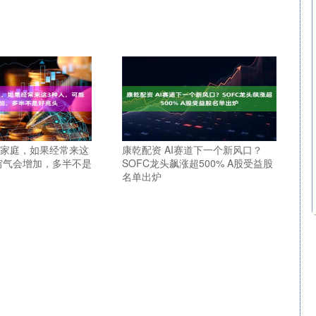
个家庭，如果经常来这
康乾配资 AI赛道下一个新风口？
穷气会增加，多半不是
SOFC龙头飙涨超500% A股受益股
名单出炉