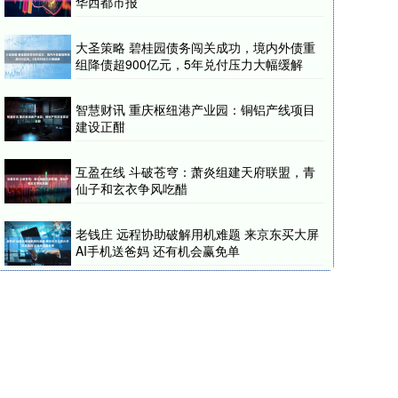
华西都市报
大圣策略 碧桂园债务闯关成功，境内外债重
组降债超900亿元，5年兑付压力大幅缓解
智慧财讯 重庆枢纽港产业园：铜铝产线项目
建设正酣
互盈在线 斗破苍穹：萧炎组建天府联盟，青
仙子和玄衣争风吃醋
老钱庄 远程协助破解用机难题 来京东买大屏
AI手机送爸妈 还有机会赢免单