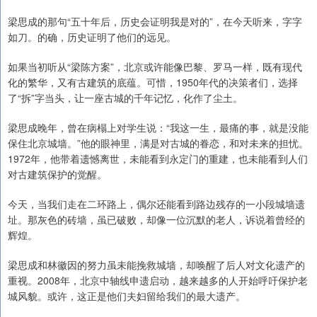
梁思成的那句“五十年后，历史会证明我是对的”，在今天听来，字字
如刀。的确，历史证明了他们的远见。
如果当初听从“梁陈方案”，北京或许能像巴黎、罗马一样，既有现代
化的繁华，又有古建筑的底蕴。可惜，1950年代的决策者们，选择
了“拆”字当头，让一座古城的千年记忆，化作了尘土。
梁思成晚年，曾在病榻上对学生说：“我这一生，最痛的事，就是没能
保住北京城墙。”他的眼神里，满是对古城的眷恋，和对未来的担忧。
1972年，他带着遗憾离世，未能看到永定门的重建，也未能看到人们
对古建筑保护的觉醒。
今天，当我们走在二环路上，偶尔还能看到路边残存的一小段城墙遗
址。那灰色的砖墙，虽已破败，却像一位沉默的老人，诉说着曾经的
辉煌。
梁思成和林徽因的努力虽未能挽救城墙，却唤醒了后人对文化遗产的
重视。2008年，北京中轴线申遗启动，越来越多的人开始呼吁保护老
城风貌。或许，这正是他们夫妇留给我们的最大遗产。