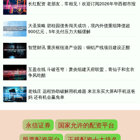
长红配资 老朋友，常相见！欢迎订阅2026年华西都市报
大圣策略 碧桂园债务闯关成功，境内外债重组降债超
900亿元，5年兑付压力大幅缓解
智慧财讯 重庆枢纽港产业园：铜铝产线项目建设正酣
互盈在线 斗破苍穹：萧炎组建天府联盟，青仙子和玄衣
争风吃醋
老钱庄 远程协助破解用机难题 来京东买大屏AI手机送爸
妈 还有机会赢免单
永信证券
国家允许的配资平台
股票配资平台
正规配资十大排名