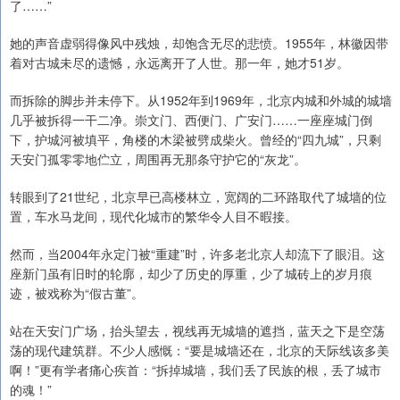
了……”
她的声音虚弱得像风中残烛，却饱含无尽的悲愤。1955年，林徽因带
着对古城未尽的遗憾，永远离开了人世。那一年，她才51岁。
而拆除的脚步并未停下。从1952年到1969年，北京内城和外城的城墙
几乎被拆得一干二净。崇文门、西便门、广安门……一座座城门倒
下，护城河被填平，角楼的木梁被劈成柴火。曾经的“四九城”，只剩
天安门孤零零地伫立，周围再无那条守护它的“灰龙”。
转眼到了21世纪，北京早已高楼林立，宽阔的二环路取代了城墙的位
置，车水马龙间，现代化城市的繁华令人目不暇接。
然而，当2004年永定门被“重建”时，许多老北京人却流下了眼泪。这
座新门虽有旧时的轮廓，却少了历史的厚重，少了城砖上的岁月痕
迹，被戏称为“假古董”。
站在天安门广场，抬头望去，视线再无城墙的遮挡，蓝天之下是空荡
荡的现代建筑群。不少人感慨：“要是城墙还在，北京的天际线该多美
啊！”更有学者痛心疾首：“拆掉城墙，我们丢了民族的根，丢了城市
的魂！”