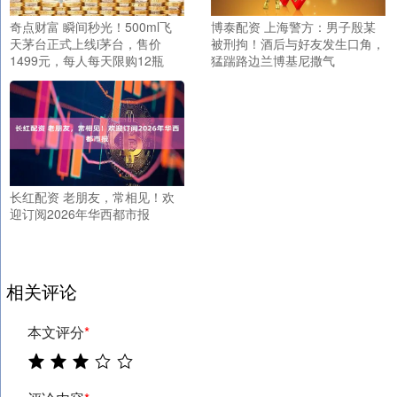
奇点财富 瞬间秒光！500ml飞
博泰配资 上海警方：男子殷某
天茅台正式上线i茅台，售价
被刑拘！酒后与好友发生口角，
1499元，每人每天限购12瓶
猛踹路边兰博基尼撒气
长红配资 老朋友，常相见！欢
迎订阅2026年华西都市报
相关评论
本文评分
*