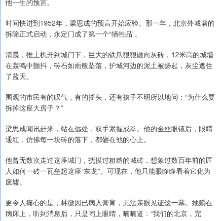
他一生的预言。
时间快进到1952年，梁思成的预言开始应验。那一年，北京外城墙的
拆除正式启动，永定门成了第一个“牺牲品”。
清晨，推土机开到城门下，巨大的铁爪狠狠砸向灰砖，12米高的城墙
在轰鸣中颤抖，砖石如雨般坠落，护城河边的泥土被扬起，灰尘遮住
了蓝天。
围观的市民有的叹气，有的摇头，还有孩子不明所以地问：“为什么要
拆掉这座大房子？”
梁思成闻讯赶来，站在远处，双手紧握成拳。他的金丝眼镜后，眼睛
通红，仿佛每一块砖的落下，都砸在他的心上。
他曾无数次走过这座城门，抚摸过粗糙的城砖，想象过数百年前的匠
人如何一砖一瓦垒起这座“灰龙”。可现在，他只能眼睁睁看着它化为
废墟。
更令人痛心的是，林徽因已病入膏肓，无法亲眼见证这一幕。她躺在
病床上，听到消息后，只是闭上眼睛，喃喃道：“我们的北京，完