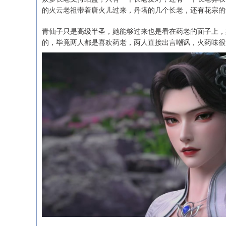
的火云老祖带着唐火儿过来，丹塔的几个长老，还有花宗的
青仙子只是高级半圣，她能够过来也是看在药老的面子上，
的，毕竟两人都是喜欢药老，两人直接出言嘲讽，火药味很