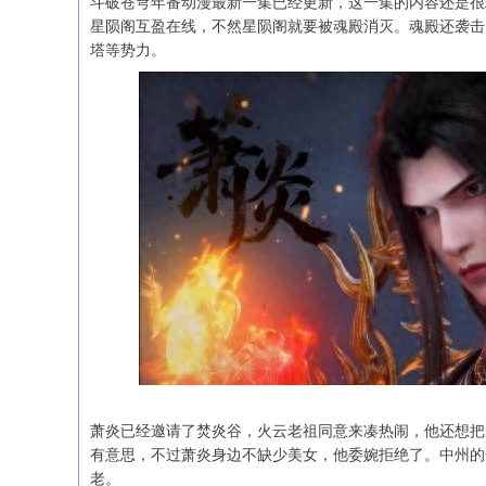
斗破苍穹年番动漫最新一集已经更新，这一集的内容还是很
星陨阁互盈在线，不然星陨阁就要被魂殿消灭。魂殿还袭击
塔等势力。
深证成指
14311.01
.68
1.02%
200.89
1
萧炎已经邀请了焚炎谷，火云老祖同意来凑热闹，他还想把
有意思，不过萧炎身边不缺少美女，他委婉拒绝了。中州的
老。