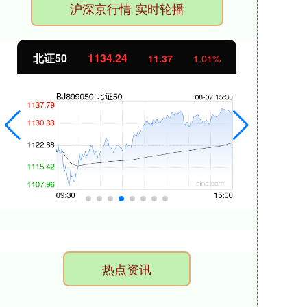
沪深京行情 实时轮播
北证50
1134.24
创
11.37
1.01%
热点资讯