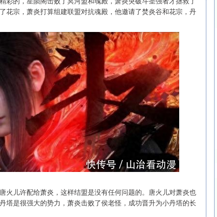
精彩的，星陨阁击败了冥河盟和魂殿，萧炎突破斗圣强者才拯救了
了花宗，萧炎打算组建联盟对抗魂殿，他邀请了焚炎谷和花宗，丹
沪深300
4694.44
.42%
43.13
0.93%
唐火儿许配给萧炎，这样结盟是没有任何问题的。唐火儿对萧炎也
丹塔是很强大的势力，萧炎击败了侯老怪，成功晋升为小丹塔的长