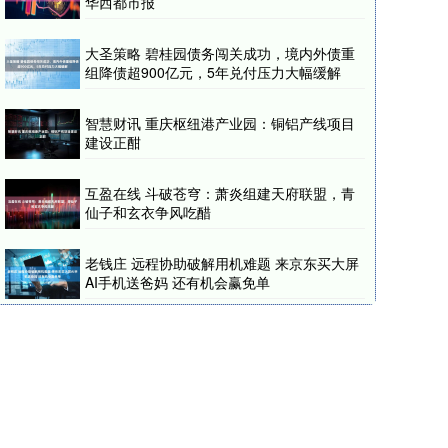
华西都市报
大圣策略 碧桂园债务闯关成功，境内外债重
组降债超900亿元，5年兑付压力大幅缓解
智慧财讯 重庆枢纽港产业园：铜铝产线项目
建设正酣
互盈在线 斗破苍穹：萧炎组建天府联盟，青
仙子和玄衣争风吃醋
老钱庄 远程协助破解用机难题 来京东买大屏
AI手机送爸妈 还有机会赢免单