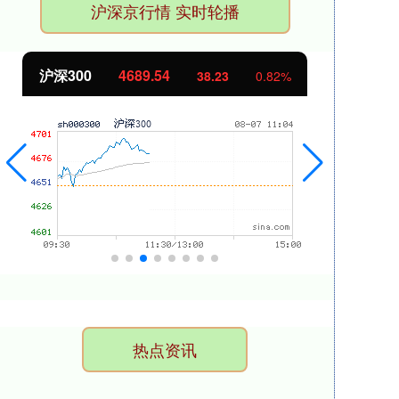
沪深京行情 实时轮播
沪深300
4689.54
北
38.23
0.82%
热点资讯