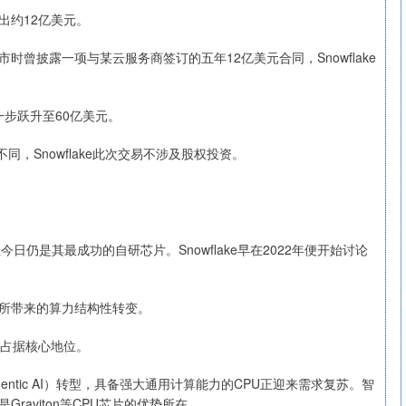
支出约12亿美元。
上市时曾披露一项与某云服务商签订的五年12亿美元合同，Snowflake
一步跃升至60亿美元。
议不同，Snowflake此次交易不涉及股权投资。
时至今日仍是其最成功的自研芯片。Snowflake早在2022年便开始讨论
变所带来的算力结构性转变。
段占据核心地位。
ntic AI）转型，具备强大通用计算能力的CPU正迎来需求复苏。智
raviton等CPU芯片的优势所在。