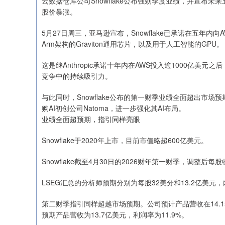
云数据仓库公司Snowflake公布强劲季度业绩，并宣布
股价暴涨。
5月27日周三，亚马逊宣布，Snowflake已承诺在五年
上证指数
3915.84
.80
1.33%
15.49
0.
Arm架构的Graviton通用芯片，以及用于人工智能的GPU。
这是继Anthropic承诺十年内在AWS投入逾1000亿美
竞争中的持续吸引力。
与此同时，Snowflake公布的第一财季业绩全面超出市
购AI初创公司Natoma，进一步强化其AI布局。
业绩全面超预期，指引同样亮眼
Snowflake于2020年上市，目前市值略超600亿美元。
Snowflake截至4月30日的2026财年第一财季，调整后每
LSEG汇总的分析师预期分别为每股32美分和13.2亿美
第二财季指引同样超越市场预期。公司预计产品营收在14.15
预期产品营收为13.7亿美元，利润率为11.9%。