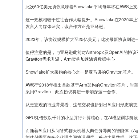
此次60亿美元协议意味着Snowflake平均每年将在AWS上
这一规模相较于过往合作大幅提升。Snowflake在2020年
发言人向媒体证实，该合作方正是亚马逊。
2023年，该协议规模扩大至25亿美元；此次最新协议则进
值得注意的是，与亚马逊此前对Anthropic及OpenAI的协
Graviton需求升温，Arm架构加速渗透数据中心
Snowflake扩大采购的核心之一是亚马逊的Graviton芯片。
AWS于2018年推出首款基于Arm架构的Graviton芯片，
采用Graviton，此次协议将进一步加深这一合作。
从更宏观的行业背景看，这笔交易也折射出AI应用形态演
GPU凭借数以千计的小型并行计算核心，在AI模型训练阶
而随着AI应用从问答式聊天机器人向任务导向的智能体（Age
能体AI需要在多个代理之间协调调度、移动大量数据，这正是G