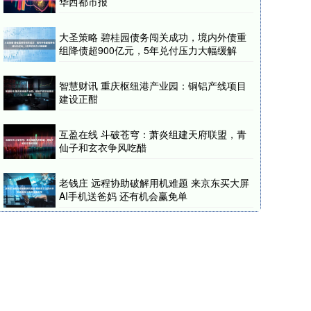
华西都市报
大圣策略 碧桂园债务闯关成功，境内外债重
组降债超900亿元，5年兑付压力大幅缓解
智慧财讯 重庆枢纽港产业园：铜铝产线项目
建设正酣
互盈在线 斗破苍穹：萧炎组建天府联盟，青
仙子和玄衣争风吃醋
老钱庄 远程协助破解用机难题 来京东买大屏
AI手机送爸妈 还有机会赢免单