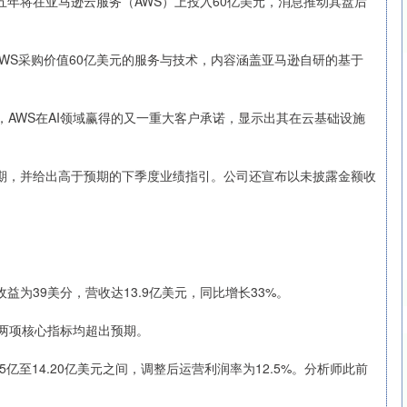
未来五年将在亚马逊云服务（AWS）上投入60亿美元，消息推动其盘后
内向AWS采购价值60亿美元的服务与技术，内容涵盖亚马逊自研的基于
深证成指
14270.39
40%
160.27
1.14%
元之后，AWS在AI领域赢得的又一重大客户承诺，显示出其在云基础设施
场预期，并给出高于预期的下季度业绩指引。公司还宣布以未披露金额收
股收益为39美分，营收达13.9亿美元，同比增长33%。
元，两项核心指标均超出预期。
亿至14.20亿美元之间，调整后运营利润率为12.5%。分析师此前