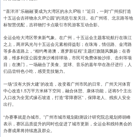
“‘喜洋洋’‘乐融融’要成为大湾区的永久IP啦！”近日，一则“广州拟打造
十五运会吉祥物永久IP公园”的消息引发关注。在广州塔、北京路等地
标智慧优配，吉祥物打卡点吸引市民游客互动合影。
全运会给大湾区带来新气象。在广州，十五运会主题客轮航行在珠江
之上，两岸风光与十五运会元素相得益彰；在珠海，情侣路、金湾路
等多条道路上，“相约粤港澳，逐梦新征程”主题灯旗随风飘扬；在香
港，维多利亚公园变身沙滩排球场，市民可免费体验沙排、击剑等项
目；在澳门，一场融合了美食、篮球、音乐的嘉年华在氹仔进行，人
们品尝特色小吃，感受竞技魅力。
一场“没有大拆大建”的改造，改变着广州市民的日常。广州天河体育
中心改造1.5万平方米林下空间，融合休憩、康体功能，还将5个主出
入口改为全宽式缘石坡道，打造“零障赛区”，保障老人、残疾人安全
出行。
“办赛事就是办城市。”广州市城市规划勘测设计研究院总规划师胡峰
表示，赛区品质提升的同时也促进了城市更新，全运会和残特奥会的
办赛成果将持续惠及群众。