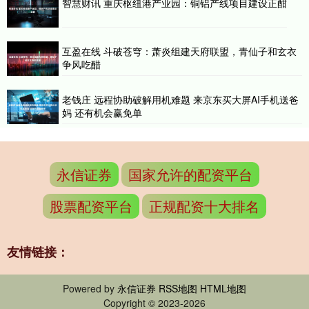
智慧财讯 重庆枢纽港产业园：铜铝产线项目建设正酣
互盈在线 斗破苍穹：萧炎组建天府联盟，青仙子和玄衣
争风吃醋
老钱庄 远程协助破解用机难题 来京东买大屏AI手机送爸
妈 还有机会赢免单
永信证券
国家允许的配资平台
股票配资平台
正规配资十大排名
友情链接：
Powered by
永信证券
RSS地图
HTML地图
Copyright
© 2023-2026