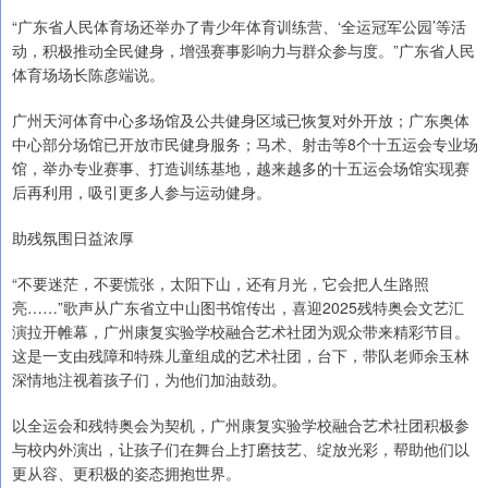
“广东省人民体育场还举办了青少年体育训练营、‘全运冠军公园’等活
动，积极推动全民健身，增强赛事影响力与群众参与度。”广东省人民
体育场场长陈彦端说。
广州天河体育中心多场馆及公共健身区域已恢复对外开放；广东奥体
中心部分场馆已开放市民健身服务；马术、射击等8个十五运会专业场
馆，举办专业赛事、打造训练基地，越来越多的十五运会场馆实现赛
后再利用，吸引更多人参与运动健身。
助残氛围日益浓厚
“不要迷茫，不要慌张，太阳下山，还有月光，它会把人生路照
亮……”歌声从广东省立中山图书馆传出，喜迎2025残特奥会文艺汇
演拉开帷幕，广州康复实验学校融合艺术社团为观众带来精彩节目。
这是一支由残障和特殊儿童组成的艺术社团，台下，带队老师余玉林
深情地注视着孩子们，为他们加油鼓劲。
以全运会和残特奥会为契机，广州康复实验学校融合艺术社团积极参
与校内外演出，让孩子们在舞台上打磨技艺、绽放光彩，帮助他们以
更从容、更积极的姿态拥抱世界。