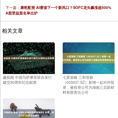
下一篇：
康乾配资 AI赛道下一个新风口？SOFC龙头飙涨超500%
A股受益股名单出炉
相关文章
趣投顾 中国与萨摩亚联合发行
七星策略 三和管桩
建交50周年纪念邮票
（003037.SZ）新增一起对外投
资，被投资公司为湖南三启新材
料有限责任公司