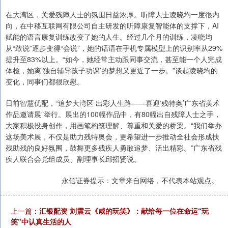
在大湾区，关爱残障人士的氛围日益浓厚。听障人士凌晓均一度很内
向，在中移互联网有限公司自主研发的听障康复智能体的支撑下，AI
赋能的语言康复训练改变了她的人生。经过几个月的训练，凌晓均
从“敢说”逐步变得“会说”，她的话语在手机专属模型上的识别率从29%
提升至83%以上。“如今，她经常主动跟同事交流，甚至能一个人完成
体检，她离‘独自辅导孩子功课’的梦想又更近了一步。”谈起凌晓均的
变化，同事们都很欣慰。
日前智慧优配，“追梦大湾区 出彩人生路——喜迎‘残特奥’广东省美术
作品邀请展”举行。展出的100幅作品中，有80幅出自残障人士之手，
大家积极投身创作，用画笔构筑理解、尊重和关爱的桥梁。“我们举办
这场美术展，不仅是助力残特奥会，更希望进一步推动全社会形成扶
残助残的良好氛围，鼓舞更多残疾人勇敢追梦、活出精彩。”广东省残
疾人联合会党组成员、副理事长邱招贤说。
永信证券提示：文章来自网络，不代表本站观点。
上一篇：
汇银配资 刘震云《咸的玩笑》：献给每一位在命运“玩
笑”中认真生活的人