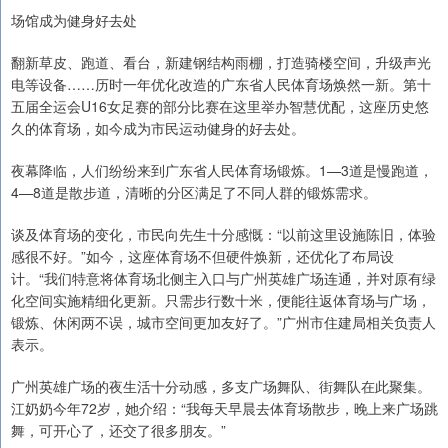
场馆成为健身好去处
翻新草皮、跑道、看台，新建钢结构雨棚，打造骑楼空间，升级声光
电等设备……历时一年优化改造的广东省人民体育场焕然一新。第十
五届全运会U16女足赛的部分比赛在这里举办智慧优配，这座历史悠
久的体育场，如今成为市民运动健身的好去处。
夜幕降临，人们纷纷来到广东省人民体育场锻炼。1—3道是慢跑道，
4—8道是散步道，清晰的分区满足了不同人群的锻炼需求。
谈及体育场的变化，市民向先生十分感慨：“以前这里设施陈旧，体验
感很不好。”如今，这座体育场不但硬件焕新，还优化了布局设
计。“我们特意将体育场北侧主入口与广州英雄广场连通，并对原有绿
化空间实施精细化更新。只需步行数十米，便能往返体育场与广场，
锻炼、休闲两不误，城市空间更加友好了。”广州市住建局相关负责人
表示。
广州英雄广场的夜生活十分动感，多支广场舞队、街舞队在此聚集。
江奶奶今年72岁，她介绍：“我每天早晨去体育场散步，晚上来广场跳
舞，可开心了，还交了很多朋友。”