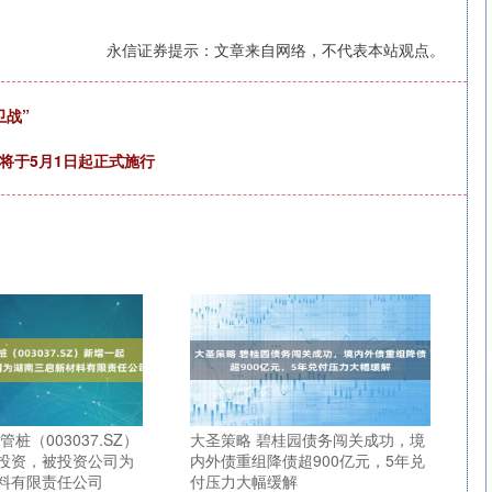
永信证券提示：文章来自网络，不代表本站观点。
卫战”
将于5月1日起正式施行
桩（003037.SZ）
大圣策略 碧桂园债务闯关成功，境
投资，被投资公司为
内外债重组降债超900亿元，5年兑
料有限责任公司
付压力大幅缓解