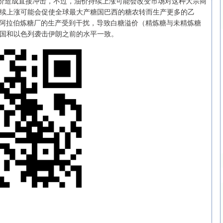
对糖价造成直接冲击，不过，油价持续上涨可能会改变市场对这种大宗商
续上涨可能会促使全球最大产糖国巴西的糖农转而生产更多的乙
特阿拉伯炼糖厂的生产受到干扰，导致白糖溢价（精炼糖与未精炼糖
国和以色列袭击伊朗之前的水平一致。
沪深300
4694.44
.42%
43.13
0.93%