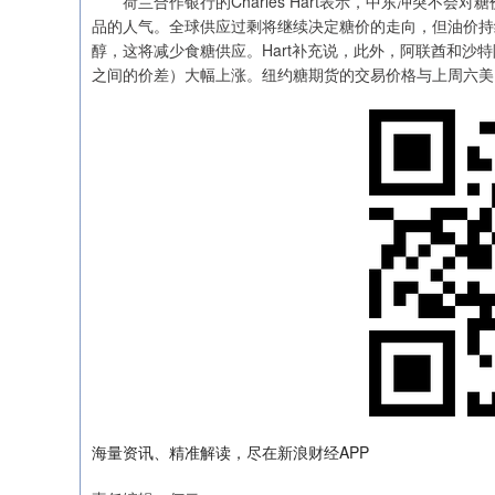
荷兰合作银行的Charles Hart表示，中东冲突不会
品的人气。全球供应过剩将继续决定糖价的走向，但油价持
醇，这将减少食糖供应。Hart补充说，此外，阿联酋和沙
之间的价差）大幅上涨。纽约糖期货的交易价格与上周六美
深证成指
14311.01
.68
1.02%
200.89
1
海量资讯、精准解读，尽在新浪财经APP