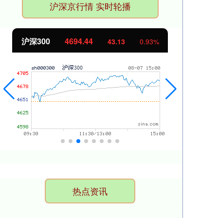
沪深京行情 实时轮播
北证50
1134.24
创
11.37
1.01%
热点资讯