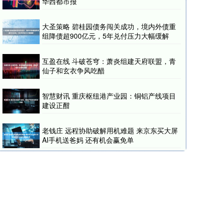
华西都市报
大圣策略 碧桂园债务闯关成功，境内外债重
组降债超900亿元，5年兑付压力大幅缓解
互盈在线 斗破苍穹：萧炎组建天府联盟，青
仙子和玄衣争风吃醋
智慧财讯 重庆枢纽港产业园：铜铝产线项目
建设正酣
老钱庄 远程协助破解用机难题 来京东买大屏
AI手机送爸妈 还有机会赢免单