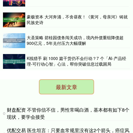
豪极资本 大河奔涌，不舍昼夜！《黄河，母亲河》铸就
民族史诗
大圣策略 碧桂园债务闯关成功，境内外债重组降债超
900亿元，5年兑付压力大幅缓解
K线猎手 刷 1000 篇干货仍不会行动？7 个「AI-产品经
理-可行动心智」心法，帮你突破信息过载困局
最新文章
财盘配资 不管你信不信，男性常喝白酒，基本都有如下8个
现状，要学会接受
优配交易 医生坦言：只要血常规里没有这2个箭头，癌症风