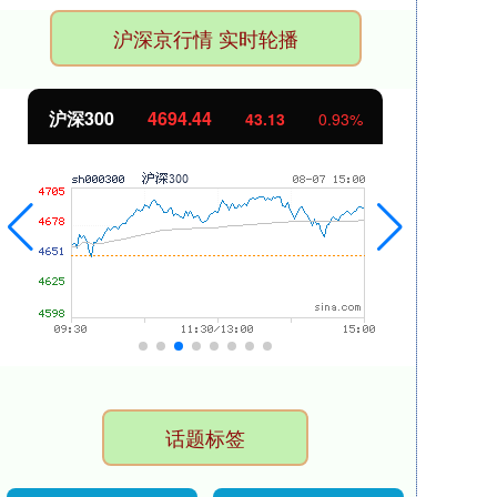
沪深京行情 实时轮播
沪深300
4694.44
北
43.13
0.93%
话题标签