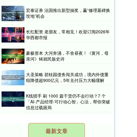
宏泰证券 法国推出新型抽奖，赢“修理墓碑换
坟地”机会
长红配资 老朋友，常相见！欢迎订阅2026年
华西都市报
豪极资本 大河奔涌，不舍昼夜！《黄河，母
亲河》铸就民族史诗
大圣策略 碧桂园债务闯关成功，境内外债重
组降债超900亿元，5年兑付压力大幅缓解
K线猎手 刷 1000 篇干货仍不会行动？7 个
「AI-产品经理-可行动心智」心法，帮你突破
信息过载困局
最新文章