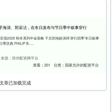
| 携手海清、郭采洁，在冬日发布与节日季中叙事穿行
清匠心呈现2025 秋冬系列中金策略 于京韵地标演绎‘穿行四季’冬日叙事
 PHILIP B.....
来源：郑州配资网平台
查看：
201
分类：
国家允许的配资平台
文章已加载完成