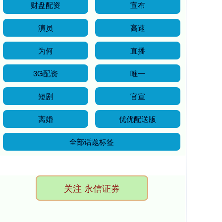
财盘配资
宣布
演员
高速
为何
直播
3G配资
唯一
短剧
官宣
离婚
优优配送版
全部话题标签
关注 永信证券