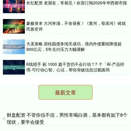
长红配资 老朋友，常相见！欢迎订阅2026年华西都市报
豪极资本 大河奔涌，不舍昼夜！《黄河，母亲河》铸就
民族史诗
大圣策略 碧桂园债务闯关成功，境内外债重组降债超
900亿元，5年兑付压力大幅缓解
K线猎手 刷 1000 篇干货仍不会行动？7 个「AI-产品经
理-可行动心智」心法，帮你突破信息过载困局
最新文章
财盘配资 不管你信不信，男性常喝白酒，基本都有如下8个
现状，要学会接受